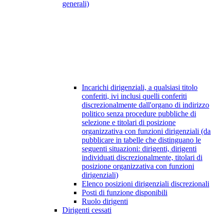
generali)
Incarichi dirigenziali, a qualsiasi titolo
conferiti, ivi inclusi quelli conferiti
discrezionalmente dall'organo di indirizzo
politico senza procedure pubbliche di
selezione e titolari di posizione
organizzativa con funzioni dirigenziali (da
pubblicare in tabelle che distinguano le
seguenti situazioni: dirigenti, dirigenti
individuati discrezionalmente, titolari di
posizione organizzativa con funzioni
dirigenziali)
Elenco posizioni dirigenziali discrezionali
Posti di funzione disponibili
Ruolo dirigenti
Dirigenti cessati