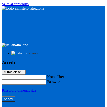
Salta al contenuto
Italiano
Italiano
Accedi
button close
×
Nome Utente
Password
Password dimenticata?
-