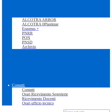
ALCOTRA ARBOR
ALCOTRA 0Plastique
Erasmus +
PNRR
PON
PNSD
Archivio
Contatti
Contatti
Orari Ricevimento Segreterie
Ricevimento Docenti
Orari ufficio tecnico
Campo di ricerca per le pagine del sito