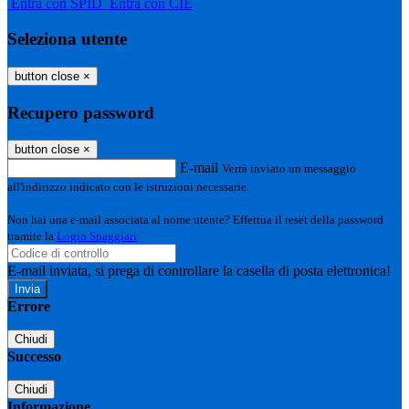
Entra con SPID
Entra con CIE
Seleziona utente
button close
×
Recupero password
button close
×
E-mail
Verrà inviato un messaggio
all'indirizzo indicato con le istruzioni necessarie.
Non hai una e-mail associata al nome utente? Effettua il reset della password
tramite la
Login Spaggiari
E-mail inviata, si prega di controllare la casella di posta elettronica!
Errore
Chiudi
Successo
Chiudi
Informazione