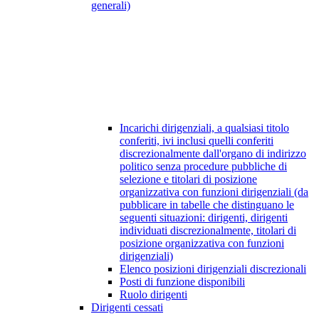
generali)
Incarichi dirigenziali, a qualsiasi titolo
conferiti, ivi inclusi quelli conferiti
discrezionalmente dall'organo di indirizzo
politico senza procedure pubbliche di
selezione e titolari di posizione
organizzativa con funzioni dirigenziali (da
pubblicare in tabelle che distinguano le
seguenti situazioni: dirigenti, dirigenti
individuati discrezionalmente, titolari di
posizione organizzativa con funzioni
dirigenziali)
Elenco posizioni dirigenziali discrezionali
Posti di funzione disponibili
Ruolo dirigenti
Dirigenti cessati