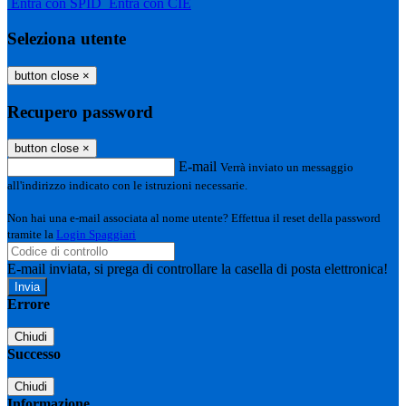
Entra con SPID
Entra con CIE
Seleziona utente
button close
×
Recupero password
button close
×
E-mail
Verrà inviato un messaggio
all'indirizzo indicato con le istruzioni necessarie.
Non hai una e-mail associata al nome utente? Effettua il reset della password
tramite la
Login Spaggiari
E-mail inviata, si prega di controllare la casella di posta elettronica!
Errore
Chiudi
Successo
Chiudi
Informazione