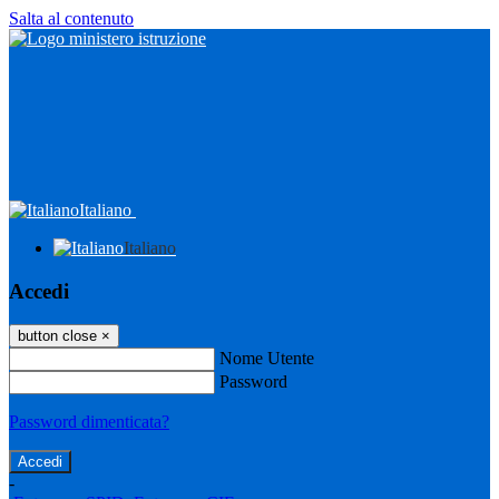
Salta al contenuto
Italiano
Italiano
Accedi
button close
×
Nome Utente
Password
Password dimenticata?
-