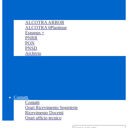
ALCOTRA ARBOR
ALCOTRA 0Plastique
Erasmus +
PNRR
PON
PNSD
Archivio
Contatti
Contatti
Orari Ricevimento Segreterie
Ricevimento Docenti
Orari ufficio tecnico
Campo di ricerca per le pagine del sito