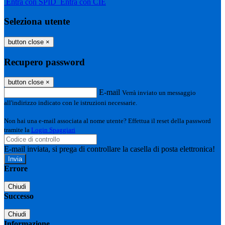
Entra con SPID
Entra con CIE
Seleziona utente
button close
×
Recupero password
button close
×
E-mail
Verrà inviato un messaggio
all'indirizzo indicato con le istruzioni necessarie.
Non hai una e-mail associata al nome utente? Effettua il reset della password
tramite la
Login Spaggiari
E-mail inviata, si prega di controllare la casella di posta elettronica!
Errore
Chiudi
Successo
Chiudi
Informazione