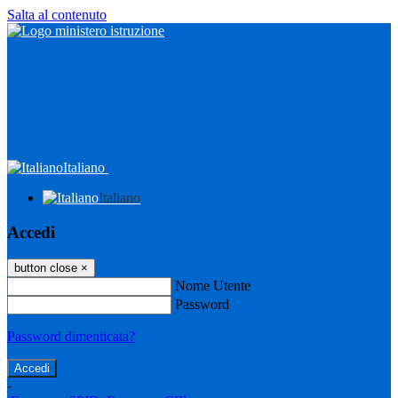
Salta al contenuto
Italiano
Italiano
Accedi
button close
×
Nome Utente
Password
Password dimenticata?
-