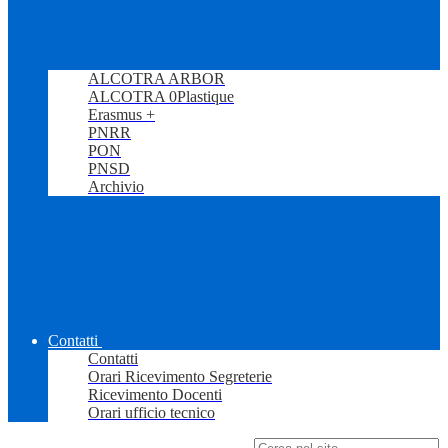
ALCOTRA ARBOR
ALCOTRA 0Plastique
Erasmus +
PNRR
PON
PNSD
Archivio
Contatti
Contatti
Orari Ricevimento Segreterie
Ricevimento Docenti
Orari ufficio tecnico
Campo di ricerca per le pagine del sito