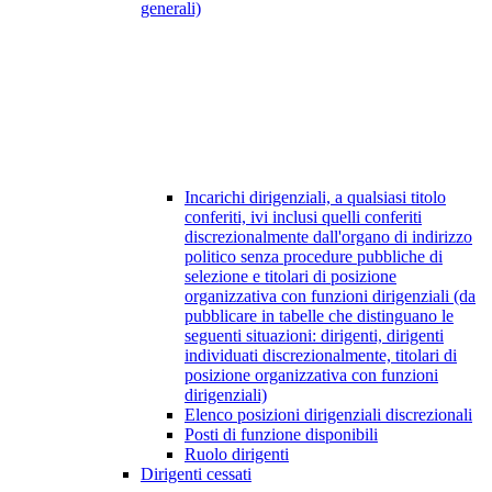
generali)
Incarichi dirigenziali, a qualsiasi titolo
conferiti, ivi inclusi quelli conferiti
discrezionalmente dall'organo di indirizzo
politico senza procedure pubbliche di
selezione e titolari di posizione
organizzativa con funzioni dirigenziali (da
pubblicare in tabelle che distinguano le
seguenti situazioni: dirigenti, dirigenti
individuati discrezionalmente, titolari di
posizione organizzativa con funzioni
dirigenziali)
Elenco posizioni dirigenziali discrezionali
Posti di funzione disponibili
Ruolo dirigenti
Dirigenti cessati