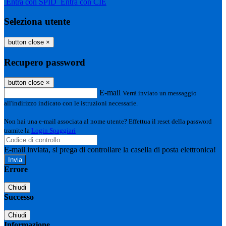
Entra con SPID
Entra con CIE
Seleziona utente
button close
×
Recupero password
button close
×
E-mail
Verrà inviato un messaggio
all'indirizzo indicato con le istruzioni necessarie.
Non hai una e-mail associata al nome utente? Effettua il reset della password
tramite la
Login Spaggiari
E-mail inviata, si prega di controllare la casella di posta elettronica!
Errore
Chiudi
Successo
Chiudi
Informazione