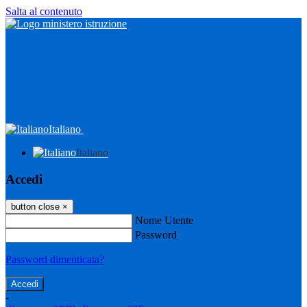
Salta al contenuto
Italiano
Italiano
Accedi
button close
×
Nome Utente
Password
Password dimenticata?
-