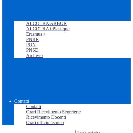
ALCOTRA ARBOR
ALCOTRA 0Plastique
Erasmus +
PNRR
PON
PNSD
Archivio
Contatti
Contatti
Orari Ricevimento Segreterie
Ricevimento Docenti
Orari ufficio tecnico
Campo di ricerca per le pagine del sito