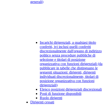
generali)
Incarichi dirigenziali, a qualsiasi titolo
conferiti, ivi inclusi quelli conferiti
discrezionalmente dall'organo di indirizzo
politico senza procedure pubbliche di
selezione e titolari di posizione
organizzativa con funzioni dirigenziali (da
pubblicare in tabelle che distinguano le
seguenti situazioni: dirigenti, dirigenti
individuati discrezionalmente, titolari di
posizione organizzativa con funzioni
dirigenziali)
Elenco posizioni dirigenziali discrezionali
Posti di funzione disponibili
Ruolo dirigenti
Dirigenti cessati