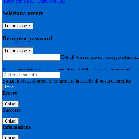
Entra con SPID
Entra con CIE
Seleziona utente
button close
×
Recupero password
button close
×
E-mail
Verrà inviato un messaggio all'indirizz
Non hai una e-mail associata al nome utente? Effettua il reset della password tram
E-mail inviata, si prega di controllare la casella di posta elettronica!
Errore
Chiudi
Successo
Chiudi
Informazione
Chiudi