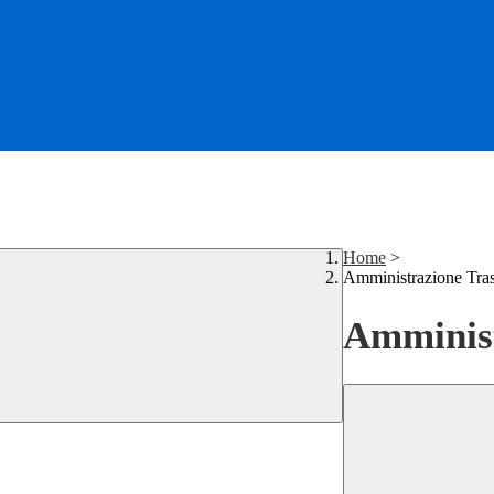
Home
>
Amministrazione Tra
Amminist