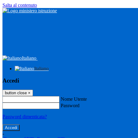
Salta al contenuto
Italiano
Italiano
Accedi
button close
×
Nome Utente
Password
Password dimenticata?
-