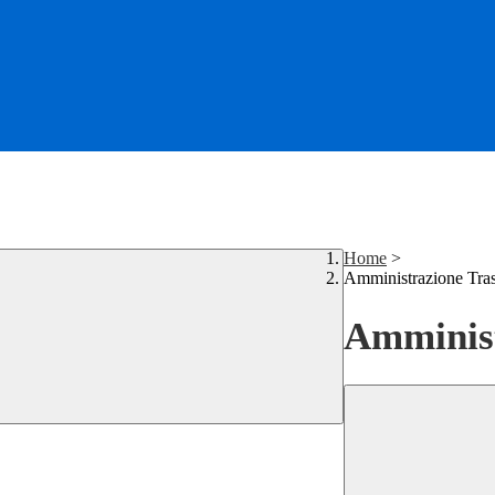
Home
>
Amministrazione Tra
Amminist