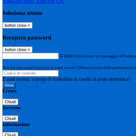
Entra con SPID
Entra con CIE
Seleziona utente
button close
×
Recupero password
button close
×
E-mail
Verrà inviato un messaggio all'indirizz
Non hai una e-mail associata al nome utente? Effettua il reset della password tram
E-mail inviata, si prega di controllare la casella di posta elettronica!
Errore
Chiudi
Successo
Chiudi
Informazione
Chiudi