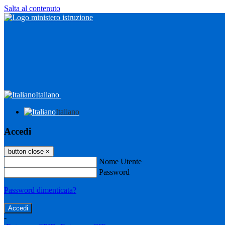
Salta al contenuto
Italiano
Italiano
Accedi
button close
×
Nome Utente
Password
Password dimenticata?
-