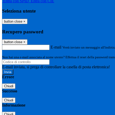
Entra con SPID
Entra con CIE
Seleziona utente
button close
×
Recupero password
button close
×
E-mail
Verrà inviato un messaggio all'indirizz
Non hai una e-mail associata al nome utente? Effettua il reset della password tram
E-mail inviata, si prega di controllare la casella di posta elettronica!
Errore
Chiudi
Successo
Chiudi
Informazione
Chiudi