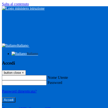
Salta al contenuto
Italiano
Italiano
Accedi
button close
×
Nome Utente
Password
Password dimenticata?
-