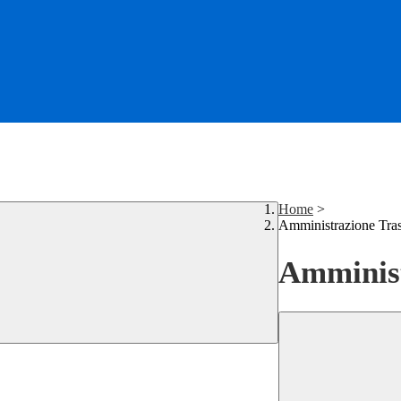
Home
>
Amministrazione Tra
Amminist