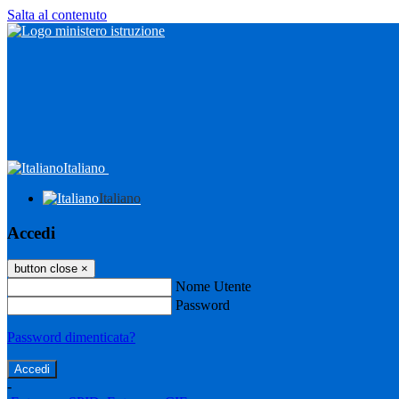
Salta al contenuto
Italiano
Italiano
Accedi
button close
×
Nome Utente
Password
Password dimenticata?
-