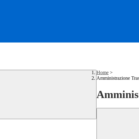
Home
>
Amministrazione Tra
Amminist