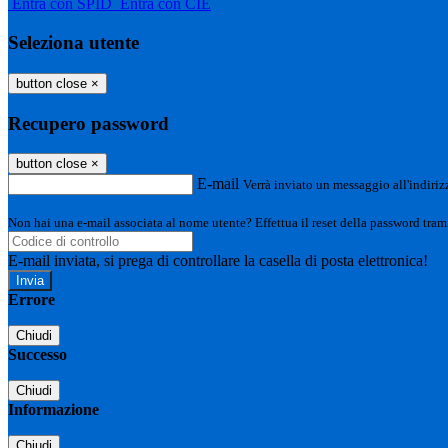
Entra con SPID
Entra con CIE
Seleziona utente
button close
×
Recupero password
button close
×
E-mail
Verrà inviato un messaggio all'indirizz
Non hai una e-mail associata al nome utente? Effettua il reset della password tram
E-mail inviata, si prega di controllare la casella di posta elettronica!
Errore
Chiudi
Successo
Chiudi
Informazione
Chiudi