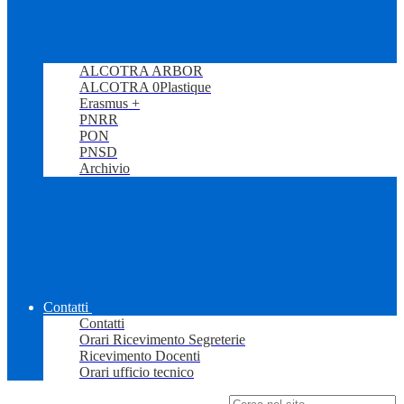
ALCOTRA ARBOR
ALCOTRA 0Plastique
Erasmus +
PNRR
PON
PNSD
Archivio
Contatti
Contatti
Orari Ricevimento Segreterie
Ricevimento Docenti
Orari ufficio tecnico
Campo di ricerca per le pagine del sito