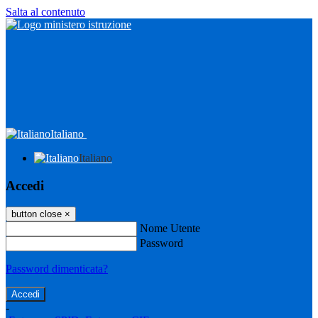
Salta al contenuto
Italiano
Italiano
Accedi
button close
×
Nome Utente
Password
Password dimenticata?
-