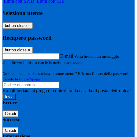
Entra con SPID
Entra con CIE
Seleziona utente
button close
×
Recupero password
button close
×
E-mail
Verrà inviato un messaggio
all'indirizzo indicato con le istruzioni necessarie.
Non hai una e-mail associata al nome utente? Effettua il reset della password
tramite la
Login Spaggiari
E-mail inviata, si prega di controllare la casella di posta elettronica!
Errore
Chiudi
Successo
Chiudi
Informazione