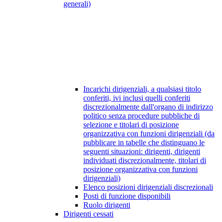
generali)
Incarichi dirigenziali, a qualsiasi titolo
conferiti, ivi inclusi quelli conferiti
discrezionalmente dall'organo di indirizzo
politico senza procedure pubbliche di
selezione e titolari di posizione
organizzativa con funzioni dirigenziali (da
pubblicare in tabelle che distinguano le
seguenti situazioni: dirigenti, dirigenti
individuati discrezionalmente, titolari di
posizione organizzativa con funzioni
dirigenziali)
Elenco posizioni dirigenziali discrezionali
Posti di funzione disponibili
Ruolo dirigenti
Dirigenti cessati