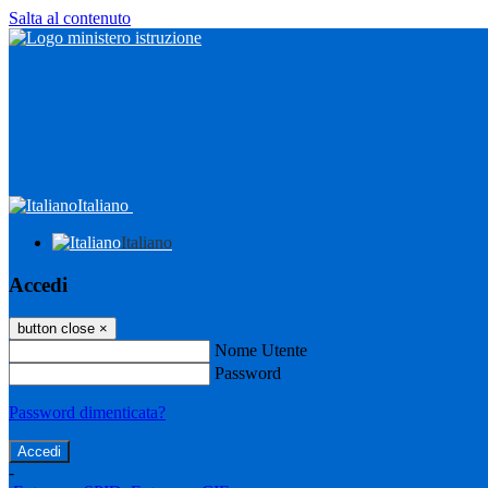
Salta al contenuto
Italiano
Italiano
Accedi
button close
×
Nome Utente
Password
Password dimenticata?
-