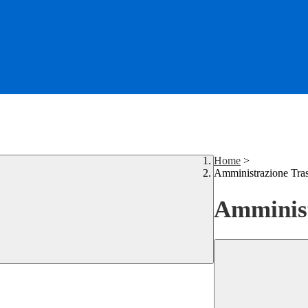
Home
>
Amministrazione Tra
Amminist