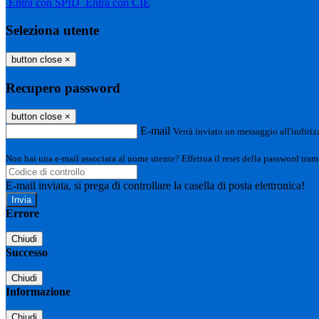
Entra con SPID
Entra con CIE
Seleziona utente
button close
×
Recupero password
button close
×
E-mail
Verrà inviato un messaggio all'indirizz
Non hai una e-mail associata al nome utente? Effettua il reset della password tram
E-mail inviata, si prega di controllare la casella di posta elettronica!
Errore
Chiudi
Successo
Chiudi
Informazione
Chiudi