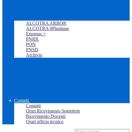
ALCOTRA ARBOR
ALCOTRA 0Plastique
Erasmus +
PNRR
PON
PNSD
Archivio
Contatti
Contatti
Orari Ricevimento Segreterie
Ricevimento Docenti
Orari ufficio tecnico
Campo di ricerca per le pagine del sito