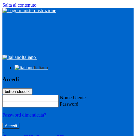
Salta al contenuto
Italiano
Italiano
Accedi
button close
×
Nome Utente
Password
Password dimenticata?
-