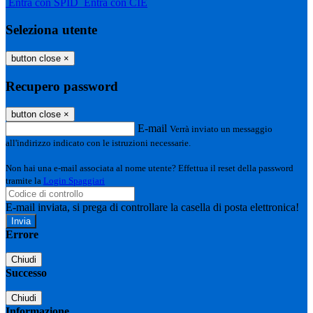
Entra con SPID
Entra con CIE
Seleziona utente
button close
×
Recupero password
button close
×
E-mail
Verrà inviato un messaggio
all'indirizzo indicato con le istruzioni necessarie.
Non hai una e-mail associata al nome utente? Effettua il reset della password
tramite la
Login Spaggiari
E-mail inviata, si prega di controllare la casella di posta elettronica!
Errore
Chiudi
Successo
Chiudi
Informazione