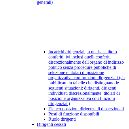
generali)
Incarichi dirigenziali, a qualsiasi titolo
conferiti, ivi inclusi quelli conferiti
discrezionalmente dall'organo di indirizzo
politico senza procedure pubbliche di
selezione e titolari di posizione
organizzativa con funzioni dirigenziali (da
pubblicare in tabelle che distinguano le
seguenti situazioni: dirigenti, dirigenti
individuati discrezionalmente, titolari di
posizione organizzativa con funzioni
dirigenziali)
Elenco posizioni dirigenziali discrezionali
Posti di funzione disponibili
Ruolo dirigenti
Dirigenti cessati