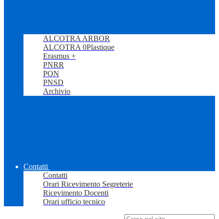
ALCOTRA ARBOR
ALCOTRA 0Plastique
Erasmus +
PNRR
PON
PNSD
Archivio
Contatti
Contatti
Orari Ricevimento Segreterie
Ricevimento Docenti
Orari ufficio tecnico
Campo di ricerca per le pagine del sito