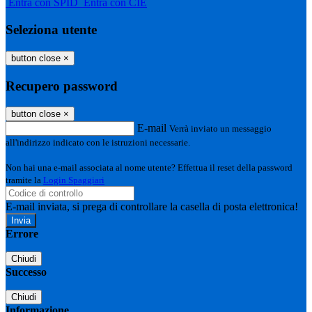
Entra con SPID
Entra con CIE
Seleziona utente
button close
×
Recupero password
button close
×
E-mail
Verrà inviato un messaggio
all'indirizzo indicato con le istruzioni necessarie.
Non hai una e-mail associata al nome utente? Effettua il reset della password
tramite la
Login Spaggiari
E-mail inviata, si prega di controllare la casella di posta elettronica!
Errore
Chiudi
Successo
Chiudi
Informazione