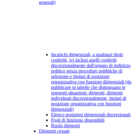
generali)
Incarichi dirigenziali, a qualsiasi titolo
conferiti, ivi inclusi quelli conferiti
discrezionalmente dall'organo di indirizzo
politico senza procedure pubbliche di
selezione e titolari di posizione
organizzativa con funzioni dirigenziali (da
pubblicare in tabelle che distinguano le
seguenti situazioni: dirigenti, dirigenti
individuati discrezionalmente, titolari di
posizione organizzativa con funzioni
dirigenziali)
Elenco posizioni dirigenziali discrezionali
Posti di funzione disponibili
Ruolo dirigenti
Dirigenti cessati