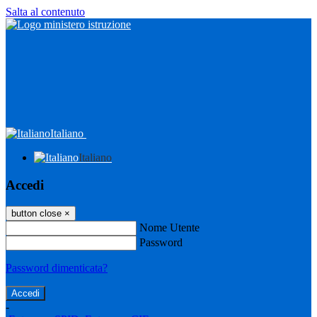
Salta al contenuto
Italiano
Italiano
Accedi
button close
×
Nome Utente
Password
Password dimenticata?
-