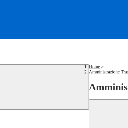
Home
>
Amministrazione Tra
Amminist