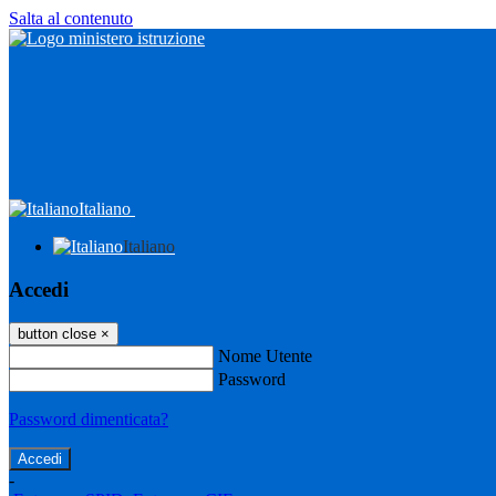
Salta al contenuto
Italiano
Italiano
Accedi
button close
×
Nome Utente
Password
Password dimenticata?
-