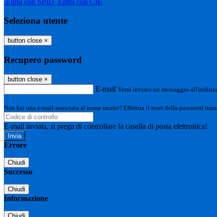
Entra con SPID
Entra con CIE
Seleziona utente
button close
×
Recupero password
button close
×
E-mail
Verrà inviato un messaggio all'indirizz
Non hai una e-mail associata al nome utente? Effettua il reset della password tram
E-mail inviata, si prega di controllare la casella di posta elettronica!
Errore
Chiudi
Successo
Chiudi
Informazione
Chiudi