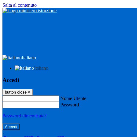
Salta al contenuto
Italiano
Italiano
Accedi
button close
×
Nome Utente
Password
Password dimenticata?
-