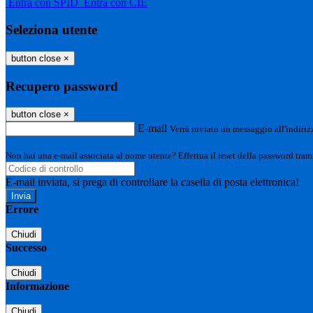
Entra con SPID
Entra con CIE
Seleziona utente
button close
×
Recupero password
button close
×
E-mail
Verrà inviato un messaggio all'indirizz
Non hai una e-mail associata al nome utente? Effettua il reset della password tram
E-mail inviata, si prega di controllare la casella di posta elettronica!
Errore
Chiudi
Successo
Chiudi
Informazione
Chiudi