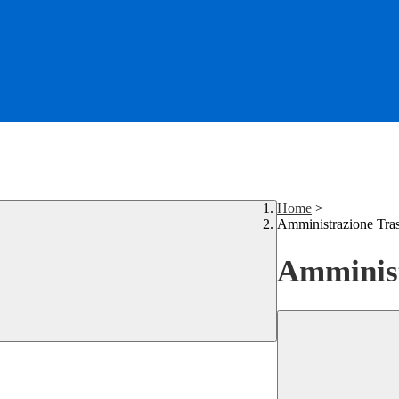
Home
>
Amministrazione Tra
Amminist