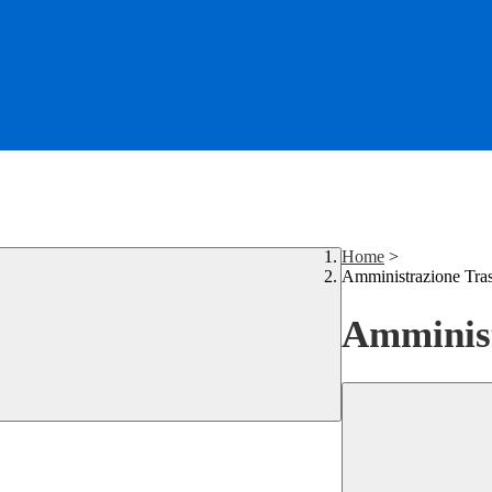
Home
>
Amministrazione Tra
Amminist