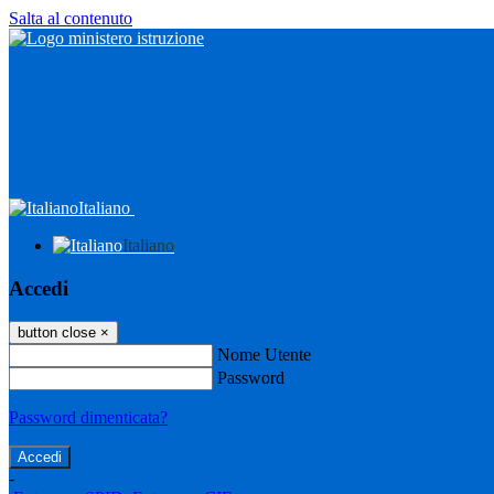
Salta al contenuto
Italiano
Italiano
Accedi
button close
×
Nome Utente
Password
Password dimenticata?
-