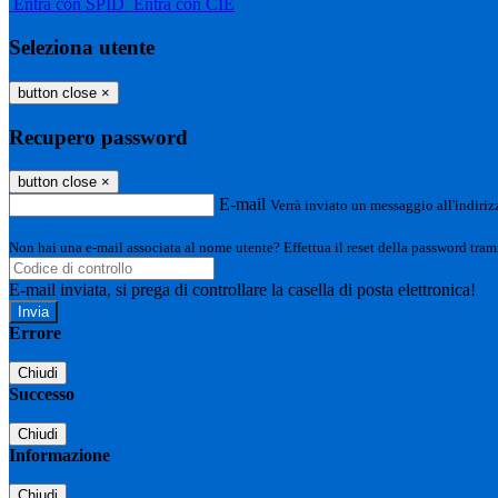
Entra con SPID
Entra con CIE
Seleziona utente
button close
×
Recupero password
button close
×
E-mail
Verrà inviato un messaggio all'indirizz
Non hai una e-mail associata al nome utente? Effettua il reset della password tram
E-mail inviata, si prega di controllare la casella di posta elettronica!
Errore
Chiudi
Successo
Chiudi
Informazione
Chiudi