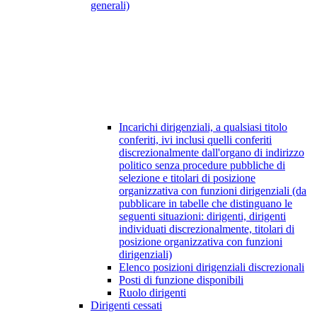
generali)
Incarichi dirigenziali, a qualsiasi titolo
conferiti, ivi inclusi quelli conferiti
discrezionalmente dall'organo di indirizzo
politico senza procedure pubbliche di
selezione e titolari di posizione
organizzativa con funzioni dirigenziali (da
pubblicare in tabelle che distinguano le
seguenti situazioni: dirigenti, dirigenti
individuati discrezionalmente, titolari di
posizione organizzativa con funzioni
dirigenziali)
Elenco posizioni dirigenziali discrezionali
Posti di funzione disponibili
Ruolo dirigenti
Dirigenti cessati