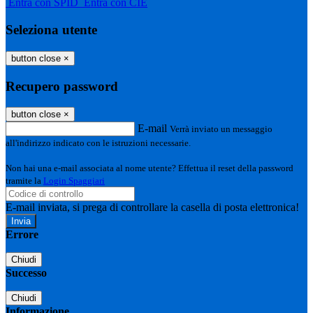
Entra con SPID
Entra con CIE
Seleziona utente
button close
×
Recupero password
button close
×
E-mail
Verrà inviato un messaggio
all'indirizzo indicato con le istruzioni necessarie.
Non hai una e-mail associata al nome utente? Effettua il reset della password
tramite la
Login Spaggiari
E-mail inviata, si prega di controllare la casella di posta elettronica!
Errore
Chiudi
Successo
Chiudi
Informazione