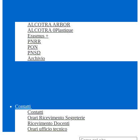
ALCOTRA ARBOR
ALCOTRA 0Plastique
Erasmus +
PNRR
PON
PNSD
Archivio
Contatti
Contatti
Orari Ricevimento Segreterie
Ricevimento Docenti
Orari ufficio tecnico
Campo di ricerca per le pagine del sito