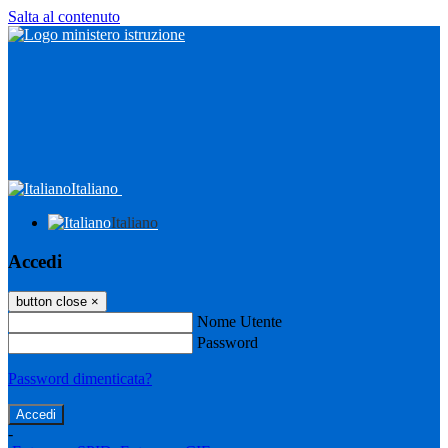
Salta al contenuto
Italiano
Italiano
Accedi
button close
×
Nome Utente
Password
Password dimenticata?
-