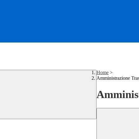
Home
>
Amministrazione Tra
Amminist