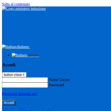
Salta al contenuto
Italiano
Italiano
Accedi
button close
×
Nome Utente
Password
Password dimenticata?
-