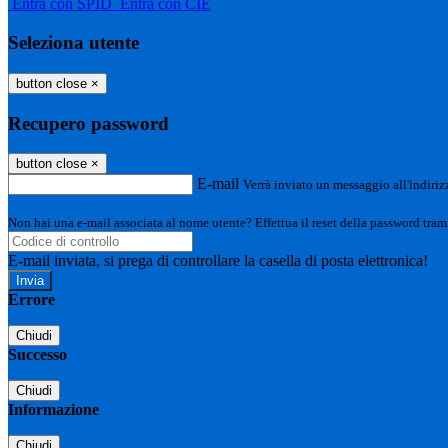
Entra con SPID
Entra con CIE
Seleziona utente
button close
×
Recupero password
button close
×
E-mail
Verrà inviato un messaggio all'indirizz
Non hai una e-mail associata al nome utente? Effettua il reset della password tram
E-mail inviata, si prega di controllare la casella di posta elettronica!
Errore
Chiudi
Successo
Chiudi
Informazione
Chiudi