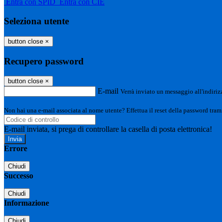
Entra con SPID
Entra con CIE
Seleziona utente
button close
×
Recupero password
button close
×
E-mail
Verrà inviato un messaggio all'indirizz
Non hai una e-mail associata al nome utente? Effettua il reset della password tram
E-mail inviata, si prega di controllare la casella di posta elettronica!
Errore
Chiudi
Successo
Chiudi
Informazione
Chiudi