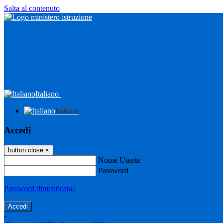
Salta al contenuto
Italiano
Italiano
Accedi
button close
×
Nome Utente
Password
Password dimenticata?
-