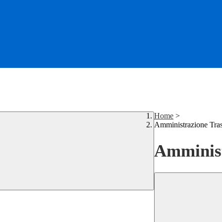
Home
>
Amministrazione Tra
Amminist