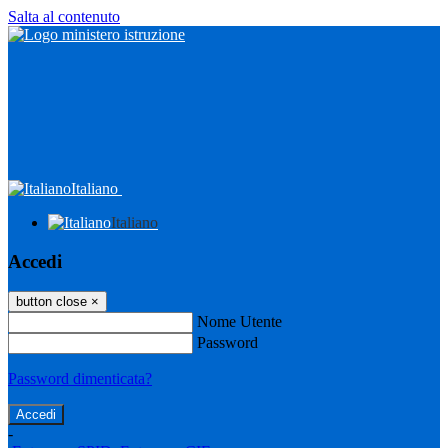
Salta al contenuto
Italiano
Italiano
Accedi
button close
×
Nome Utente
Password
Password dimenticata?
-