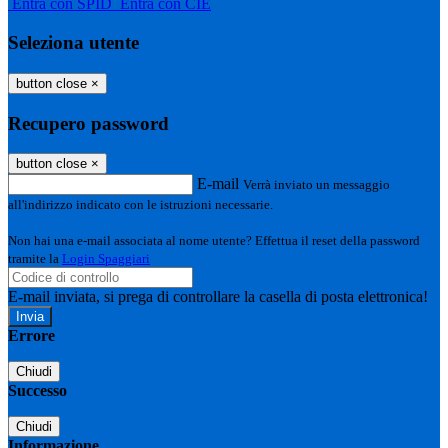
Entra con SPID
Entra con CIE
Seleziona utente
button close
×
Recupero password
button close
×
E-mail
Verrà inviato un messaggio
all'indirizzo indicato con le istruzioni necessarie.
Non hai una e-mail associata al nome utente? Effettua il reset della password
tramite la
Login Spaggiari
E-mail inviata, si prega di controllare la casella di posta elettronica!
Errore
Chiudi
Successo
Chiudi
Informazione