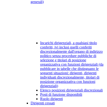
generali)
Incarichi dirigenziali, a qualsiasi titolo
conferiti, ivi inclusi quelli conferiti
discrezionalmente dall'organo di indirizzo
politico senza procedure pubbliche di
selezione e titolari di posizione
organizzativa con funzioni dirigenziali (da
pubblicare in tabelle che distinguano le
seguenti situazioni: dirigenti, dirigenti
individuati discrezionalmente, titolari di
posizione organizzativa con funzioni
dirigenziali)
Elenco posizioni dirigenziali discrezionali
Posti di funzione disponibili
Ruolo dirigenti
Dirigenti cessati