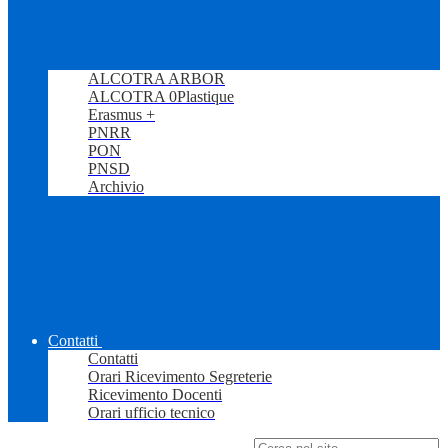
ALCOTRA ARBOR
ALCOTRA 0Plastique
Erasmus +
PNRR
PON
PNSD
Archivio
Contatti
Contatti
Orari Ricevimento Segreterie
Ricevimento Docenti
Orari ufficio tecnico
Campo di ricerca per le pagine del sito