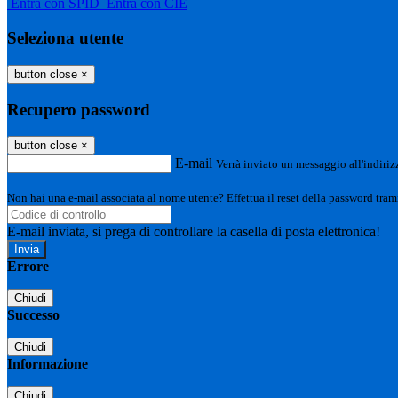
Entra con SPID
Entra con CIE
Seleziona utente
button close
×
Recupero password
button close
×
E-mail
Verrà inviato un messaggio all'indirizz
Non hai una e-mail associata al nome utente? Effettua il reset della password tram
E-mail inviata, si prega di controllare la casella di posta elettronica!
Errore
Chiudi
Successo
Chiudi
Informazione
Chiudi