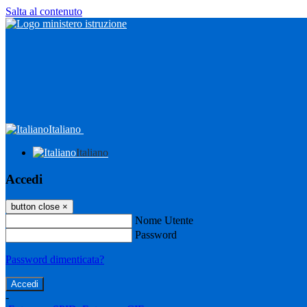
Salta al contenuto
Italiano
Italiano
Accedi
button close
×
Nome Utente
Password
Password dimenticata?
-