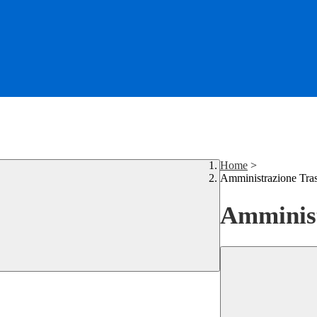
Home
>
Amministrazione Tra
Amminist