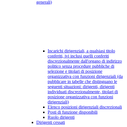
generali)
Incarichi dirigenziali, a qualsiasi titolo
conferiti, ivi inclusi quelli conferiti
discrezionalmente dall'organo di indirizzo
politico senza procedure pubbliche di
selezione e titolari di posizione
organizzativa con funzioni dirigenziali (da
pubblicare in tabelle che distinguano le
seguenti situazioni: dirigenti, dirigenti
individuati discrezionalmente, titolari di
posizione organizzativa con funzioni
dirigenziali)
Elenco posizioni dirigenziali discrezionali
Posti di funzione disponibili
Ruolo dirigenti
Dirigenti cessati