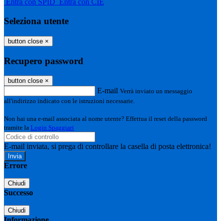
Entra con SPID
Entra con CIE
Seleziona utente
button close
×
Recupero password
button close
×
E-mail
Verrà inviato un messaggio
all'indirizzo indicato con le istruzioni necessarie.
Non hai una e-mail associata al nome utente? Effettua il reset della password
tramite la
Login Spaggiari
E-mail inviata, si prega di controllare la casella di posta elettronica!
Errore
Chiudi
Successo
Chiudi
Informazione