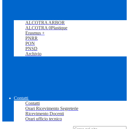
ALCOTRA ARBOR
ALCOTRA 0Plastique
Erasmus +
PNRR
PON
PNSD
Archivio
Contatti
Contatti
Orari Ricevimento Segreterie
Ricevimento Docenti
Orari ufficio tecnico
Campo di ricerca per le pagine del sito