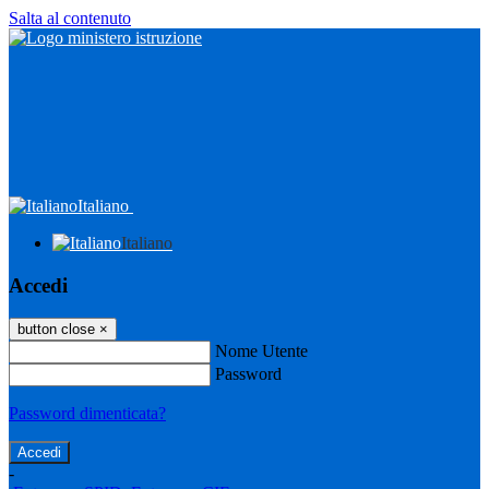
Salta al contenuto
Italiano
Italiano
Accedi
button close
×
Nome Utente
Password
Password dimenticata?
-