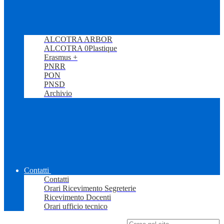
ALCOTRA ARBOR
ALCOTRA 0Plastique
Erasmus +
PNRR
PON
PNSD
Archivio
Contatti
Contatti
Orari Ricevimento Segreterie
Ricevimento Docenti
Orari ufficio tecnico
Campo di ricerca per le pagine del sito