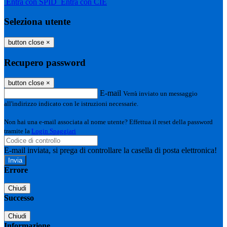
Entra con SPID
Entra con CIE
Seleziona utente
button close
×
Recupero password
button close
×
E-mail
Verrà inviato un messaggio
all'indirizzo indicato con le istruzioni necessarie.
Non hai una e-mail associata al nome utente? Effettua il reset della password
tramite la
Login Spaggiari
E-mail inviata, si prega di controllare la casella di posta elettronica!
Errore
Chiudi
Successo
Chiudi
Informazione