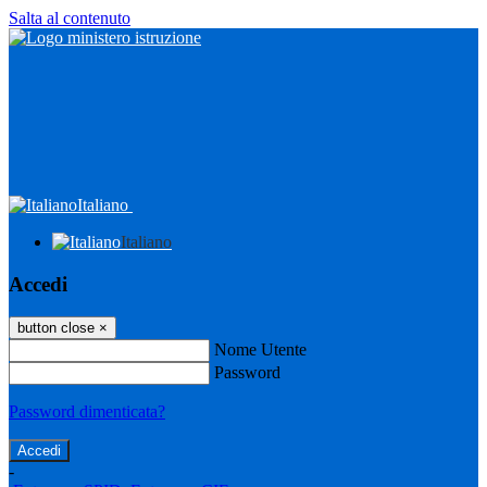
Salta al contenuto
Italiano
Italiano
Accedi
button close
×
Nome Utente
Password
Password dimenticata?
-