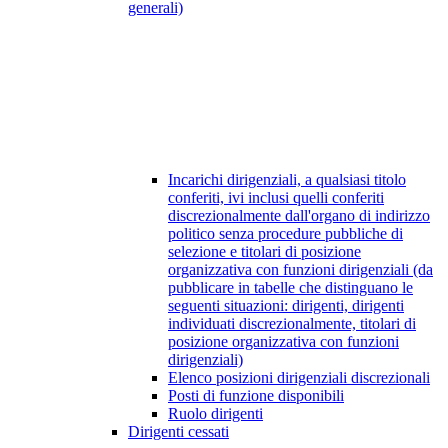
generali)
Incarichi dirigenziali, a qualsiasi titolo
conferiti, ivi inclusi quelli conferiti
discrezionalmente dall'organo di indirizzo
politico senza procedure pubbliche di
selezione e titolari di posizione
organizzativa con funzioni dirigenziali (da
pubblicare in tabelle che distinguano le
seguenti situazioni: dirigenti, dirigenti
individuati discrezionalmente, titolari di
posizione organizzativa con funzioni
dirigenziali)
Elenco posizioni dirigenziali discrezionali
Posti di funzione disponibili
Ruolo dirigenti
Dirigenti cessati