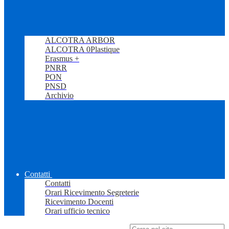
ALCOTRA ARBOR
ALCOTRA 0Plastique
Erasmus +
PNRR
PON
PNSD
Archivio
Contatti
Contatti
Orari Ricevimento Segreterie
Ricevimento Docenti
Orari ufficio tecnico
Campo di ricerca per le pagine del sito