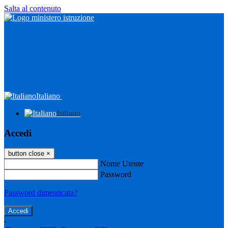
Salta al contenuto
Italiano
Italiano
Accedi
button close
×
Nome Utente
Password
Password dimenticata?
-