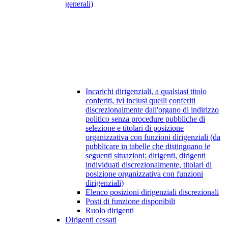
generali)
Incarichi dirigenziali, a qualsiasi titolo
conferiti, ivi inclusi quelli conferiti
discrezionalmente dall'organo di indirizzo
politico senza procedure pubbliche di
selezione e titolari di posizione
organizzativa con funzioni dirigenziali (da
pubblicare in tabelle che distinguano le
seguenti situazioni: dirigenti, dirigenti
individuati discrezionalmente, titolari di
posizione organizzativa con funzioni
dirigenziali)
Elenco posizioni dirigenziali discrezionali
Posti di funzione disponibili
Ruolo dirigenti
Dirigenti cessati