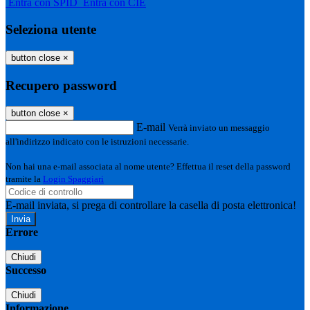
Entra con SPID
Entra con CIE
Seleziona utente
button close
×
Recupero password
button close
×
E-mail
Verrà inviato un messaggio
all'indirizzo indicato con le istruzioni necessarie.
Non hai una e-mail associata al nome utente? Effettua il reset della password
tramite la
Login Spaggiari
E-mail inviata, si prega di controllare la casella di posta elettronica!
Errore
Chiudi
Successo
Chiudi
Informazione