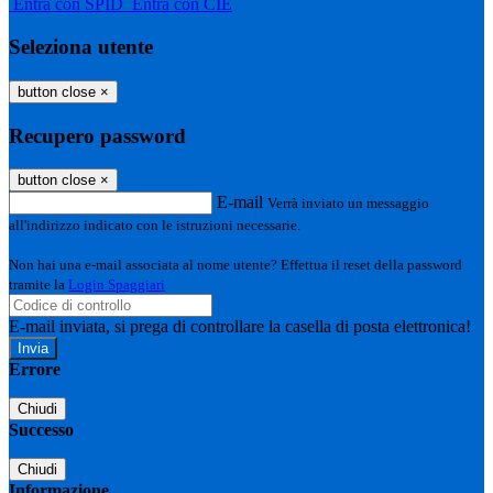
Entra con SPID
Entra con CIE
Seleziona utente
button close
×
Recupero password
button close
×
E-mail
Verrà inviato un messaggio
all'indirizzo indicato con le istruzioni necessarie.
Non hai una e-mail associata al nome utente? Effettua il reset della password
tramite la
Login Spaggiari
E-mail inviata, si prega di controllare la casella di posta elettronica!
Errore
Chiudi
Successo
Chiudi
Informazione