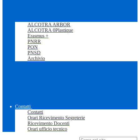
ALCOTRA ARBOR
ALCOTRA 0Plastique
Erasmus +
PNRR
PON
PNSD
Archivio
Contatti
Contatti
Orari Ricevimento Segreterie
Ricevimento Docenti
Orari ufficio tecnico
Campo di ricerca per le pagine del sito