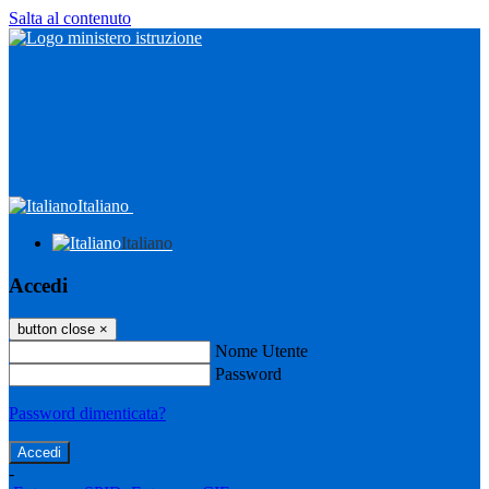
Salta al contenuto
Italiano
Italiano
Accedi
button close
×
Nome Utente
Password
Password dimenticata?
-