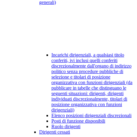
generali)
Incarichi dirigenziali, a qualsiasi titolo
conferiti, ivi inclusi quelli conferiti
discrezionalmente dall'organo di indirizzo
politico senza procedure pubbliche di
selezione e titolari di posizione
organizzativa con funzioni dirigenziali (da
pubblicare in tabelle che distinguano le
seguenti situazioni: dirigenti, dirigenti
individuati discrezionalmente, titolari di
posizione organizzativa con funzioni
dirigenziali)
Elenco posizioni dirigenziali discrezionali
Posti di funzione disponibili
Ruolo dirigenti
Dirigenti cessati