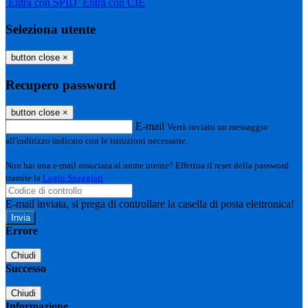
Entra con SPID
Entra con CIE
Seleziona utente
button close
×
Recupero password
button close
×
E-mail
Verrà inviato un messaggio
all'indirizzo indicato con le istruzioni necessarie.
Non hai una e-mail associata al nome utente? Effettua il reset della password
tramite la
Login Spaggiari
E-mail inviata, si prega di controllare la casella di posta elettronica!
Errore
Chiudi
Successo
Chiudi
Informazione