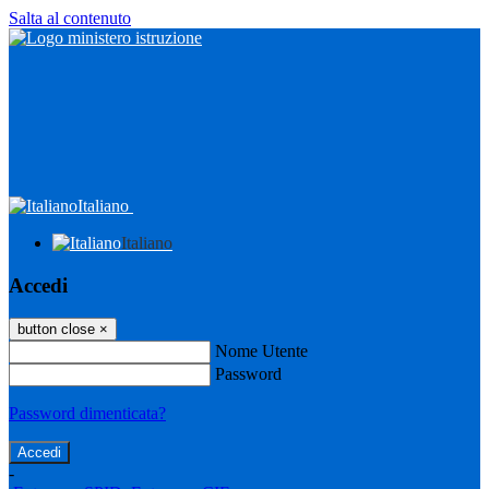
Salta al contenuto
Italiano
Italiano
Accedi
button close
×
Nome Utente
Password
Password dimenticata?
-