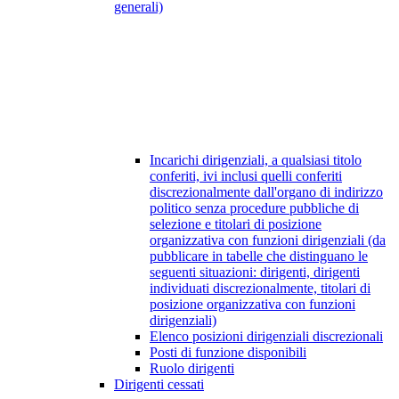
generali)
Incarichi dirigenziali, a qualsiasi titolo
conferiti, ivi inclusi quelli conferiti
discrezionalmente dall'organo di indirizzo
politico senza procedure pubbliche di
selezione e titolari di posizione
organizzativa con funzioni dirigenziali (da
pubblicare in tabelle che distinguano le
seguenti situazioni: dirigenti, dirigenti
individuati discrezionalmente, titolari di
posizione organizzativa con funzioni
dirigenziali)
Elenco posizioni dirigenziali discrezionali
Posti di funzione disponibili
Ruolo dirigenti
Dirigenti cessati