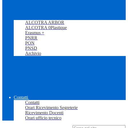
ALCOTRA ARBOR
ALCOTRA 0Plastique
Erasmus +
PNRR
PON
PNSD
Archivio
Contatti
Contatti
Orari Ricevimento Segreterie
Ricevimento Docenti
Orari ufficio tecnico
Campo di ricerca per le pagine del sito