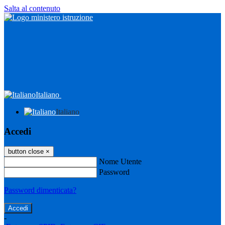
Salta al contenuto
Italiano
Italiano
Accedi
button close
×
Nome Utente
Password
Password dimenticata?
-