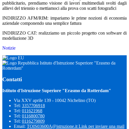
pubblicitario, prendiamo visione di lavori multimediali svolti dagli
allievi del triennio o mettiamoci alla prova con scatti fotografici
INDIRIZZO AFM/RIM: impariamo le prime nozioni di economia
aziendale componendo una semplice fattura
INDIRIZZO CAT: realizziamo un piccolo progetto con software di
modellazione 3D
Notizie
Istituto d'Istruzione Superiore "Erasmo da
Rotterdam"
Contatti
Istituto d'Istruzione Superiore "Erasmo da Rotterdam"
Via XXV aprile 139 - 10042 Nichelino (TO)
Tel:
3357706918
Tel:
011621968
Tel:
0116800780
Tel:
0116279809
Email:
TOIS03600A@istruzione.it
Link per inviare una mail