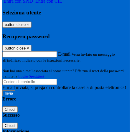
Entra con SPID
Entra con CIE
Seleziona utente
button close
×
Recupero password
button close
×
E-mail
Verrà inviato un messaggio
all'indirizzo indicato con le istruzioni necessarie.
Non hai una e-mail associata al nome utente? Effettua il reset della password
tramite la
Login Spaggiari
E-mail inviata, si prega di controllare la casella di posta elettronica!
Errore
Chiudi
Successo
Chiudi
Informazione