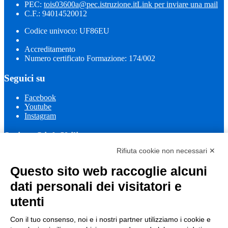
PEC:
tois03600a@pec.istruzione.it
Link per inviare una mail
C.F.: 94014520012
Codice univoco: UF86EU
Accreditamento
Numero certificato Formazione: 174/002
Seguici su
Facebook
Youtube
Instagram
Sezione Link Utili
Rifiuta cookie non necessari ✕
Cookie policy
Note legali
Questo sito web raccoglie alcuni
Informativa Privacy
Ufficio Relazioni con il Pubblico
dati personali dei visitatori e
Dichiarazione di accessibilità
utenti
Obiettivi di accessibilità
Whistleblowing
Gestione consensi cookie
Con il tuo consenso, noi e i nostri partner utilizziamo i cookie e