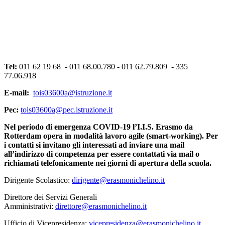
Tel:
011 62 19 68 - 011 68.00.780 - 011 62.79.809 - 335
77.06.918
E
-mail:
tois03600a@istruzione.it
Pec:
tois03600a@pec.istruzione.it
Nel periodo di emergenza COVID-19 l’I.I.S. Erasmo da
Rotterdam opera in modalità lavoro agile (smart-working). Per
i contatti si invitano gli interessati ad inviare una mail
all’indirizzo di competenza per essere contattati via mail o
richiamati telefonicamente nei giorni di apertura della scuola.
Dirigente Scolastico:
dirigente@erasmonichelino.it
Direttore dei Servizi Generali
Amministrativi:
direttore@erasmonichelino.it
Ufficio di Vicepresidenza:
vicepresidenza@erasmonichelino.it