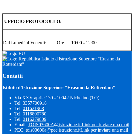
UFFICIO PROTOCOLLO:
Dal Lunedì al Venerdì: Ore
10:00
-
12:00
Istituto d'Istruzione Superiore "Erasmo da
Rotterdam"
Contatti
Istituto d'Istruzione Superiore "Erasmo da Rotterdam"
Via XXV aprile 139 - 10042 Nichelino (TO)
Tel:
3357706918
Tel:
011621968
Tel:
0116800780
Tel:
0116279809
Email:
TOIS03600A@istruzione.it
Link per inviare una mail
PEC:
tois03600a@pec.istruzione.it
Link per inviare una mail