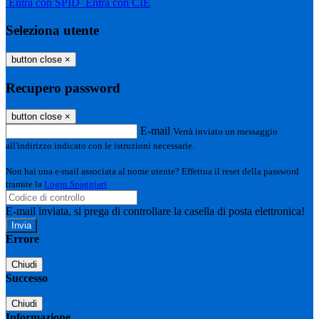
Entra con SPID
Entra con CIE
Seleziona utente
button close
×
Recupero password
button close
×
E-mail
Verrà inviato un messaggio
all'indirizzo indicato con le istruzioni necessarie.
Non hai una e-mail associata al nome utente? Effettua il reset della password
tramite la
Login Spaggiari
E-mail inviata, si prega di controllare la casella di posta elettronica!
Errore
Chiudi
Successo
Chiudi
Informazione