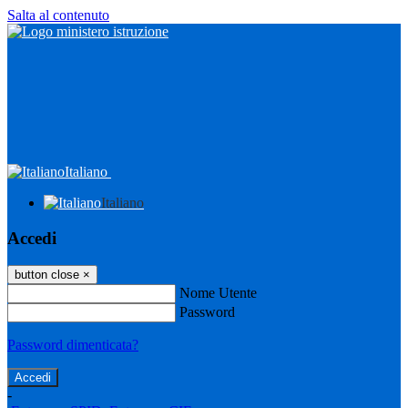
Salta al contenuto
Italiano
Italiano
Accedi
button close
×
Nome Utente
Password
Password dimenticata?
-