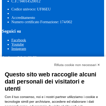
C.F.: 94014520012
Codice univoco: UF86EU
Accreditamento
Numero certificato Formazione: 174/002
Seguici su
Facebook
Youtube
Instagram
Sezione Link Utili
Rifiuta cookie non necessari ✕
Cookie policy
Note legali
Questo sito web raccoglie alcuni
Informativa Privacy
Ufficio Relazioni con il Pubblico
dati personali dei visitatori e
Dichiarazione di accessibilità
utenti
Obiettivi di accessibilità
Whistleblowing
Gestione consensi cookie
Con il tuo consenso, noi e i nostri partner utilizziamo i cookie e
Amministrazione trasparente
tecnologie simili per archiviare, accedere ed elaborare i dati