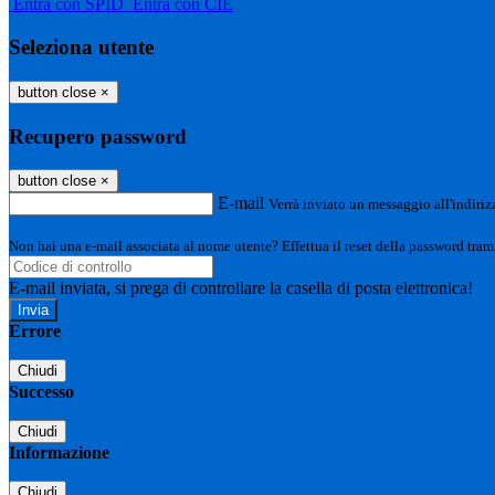
Entra con SPID
Entra con CIE
Seleziona utente
button close
×
Recupero password
button close
×
E-mail
Verrà inviato un messaggio all'indirizz
Non hai una e-mail associata al nome utente? Effettua il reset della password tram
E-mail inviata, si prega di controllare la casella di posta elettronica!
Errore
Chiudi
Successo
Chiudi
Informazione
Chiudi