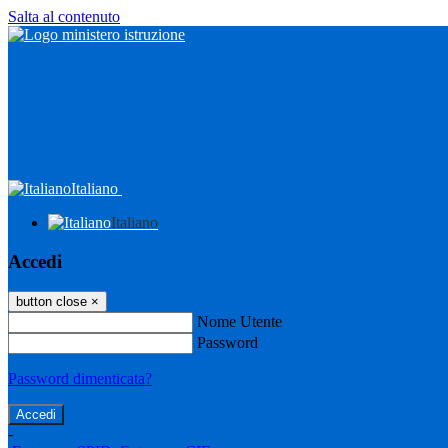
Salta al contenuto
Italiano
Italiano
Accedi
button close
×
Nome Utente
Password
Password dimenticata?
-