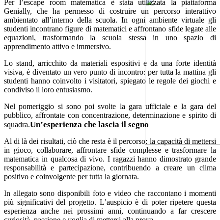
Per l’escape room matematica è stata utilizzata la piattaforma
Genially, che ha permesso di costruire un percorso interattivo
ambientato all’interno della scuola. In ogni ambiente virtuale gli
studenti incontrano figure di matematici e affrontano sfide legate alle
equazioni, trasformando la scuola stessa in uno spazio di
apprendimento attivo e immersivo.
Lo stand, arricchito da materiali espositivi e da una forte identità
visiva, è diventato un vero punto di incontro: per tutta la mattina gli
studenti hanno coinvolto i visitatori, spiegato le regole dei giochi e
condiviso il loro entusiasmo.
Nel pomeriggio si sono poi svolte la gara ufficiale e la gara del
pubblico, affrontate con concentrazione, determinazione e spirito di
Un’esperienza che lascia il segno
squadra.
Al di là dei risultati, ciò che resta è il percorso: la capacità di mettersi
in gioco, collaborare, affrontare sfide complesse e trasformare la
matematica in qualcosa di vivo. I ragazzi hanno dimostrato grande
responsabilità e partecipazione, contribuendo a creare un clima
positivo e coinvolgente per tutta la giornata.
In allegato sono disponibili foto e video che raccontano i momenti
più significativi del progetto. L’auspicio è di poter ripetere questa
esperienza anche nei prossimi anni, continuando a far crescere
curiosità, passione e voglia di mettersi alla prova.