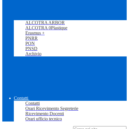
ALCOTRA ARBOR
ALCOTRA 0Plastique
Erasmus +
PNRR
PON
PNSD
Archivio
Contatti
Contatti
Orari Ricevimento Segreterie
Ricevimento Docenti
Orari ufficio tecnico
Campo di ricerca per le pagine del sito