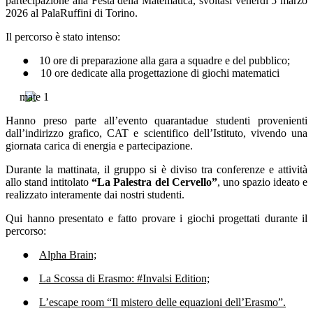
partecipazione alla Festa della Matematica, svoltasi venerdì 5 marzo
2026 al PalaRuffini di Torino.
Il percorso è stato intenso:
●
10 ore di preparazione alla gara a squadre e del pubblico;
●
10 ore dedicate alla progettazione di giochi matematici
.
Hanno preso parte all’evento quarantadue studenti provenienti
dall’indirizzo grafico, CAT e scientifico dell’Istituto, vivendo una
giornata carica di energia e partecipazione.
Durante la mattinata, il gruppo si è diviso tra conferenze e attività
allo stand intitolato
“La Palestra del Cervello”
, uno spazio ideato e
realizzato interamente dai nostri studenti.
Qui hanno presentato e fatto provare i giochi progettati durante il
percorso:
●
Alpha Brain;
●
La Scossa di Erasmo: #Invalsi Edition;
●
L’escape room “Il mistero delle equazioni dell’Erasmo”.