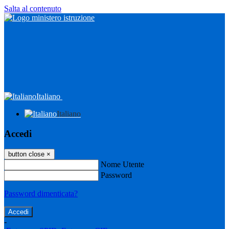
Salta al contenuto
Italiano
Italiano
Accedi
button close
×
Nome Utente
Password
Password dimenticata?
-