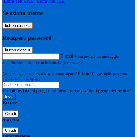
Entra con SPID
Entra con CIE
Seleziona utente
button close
×
Recupero password
button close
×
E-mail
Verrà inviato un messaggio
all'indirizzo indicato con le istruzioni necessarie.
Non hai una e-mail associata al nome utente? Effettua il reset della password
tramite la
Login Spaggiari
E-mail inviata, si prega di controllare la casella di posta elettronica!
Errore
Chiudi
Successo
Chiudi
Informazione