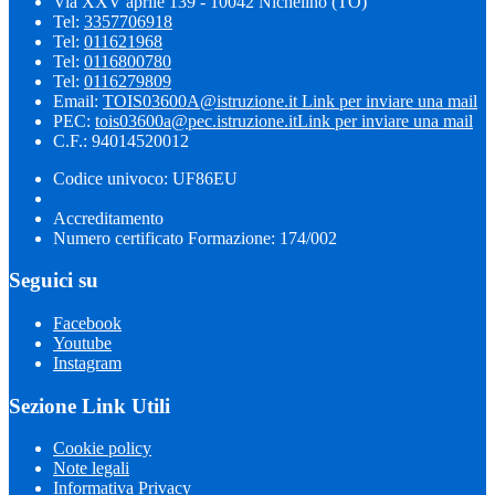
Via XXV aprile 139 - 10042 Nichelino (TO)
Tel:
3357706918
Tel:
011621968
Tel:
0116800780
Tel:
0116279809
Email:
TOIS03600A@istruzione.it
Link per inviare una mail
PEC:
tois03600a@pec.istruzione.it
Link per inviare una mail
C.F.: 94014520012
Codice univoco: UF86EU
Accreditamento
Numero certificato Formazione: 174/002
Seguici su
Facebook
Youtube
Instagram
Sezione Link Utili
Cookie policy
Note legali
Informativa Privacy