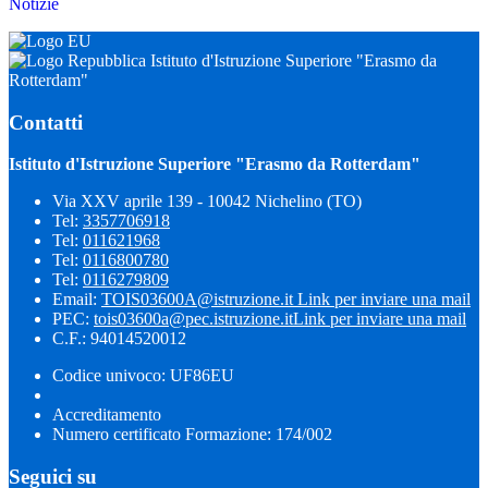
Notizie
Istituto d'Istruzione Superiore "Erasmo da
Rotterdam"
Contatti
Istituto d'Istruzione Superiore "Erasmo da Rotterdam"
Via XXV aprile 139 - 10042 Nichelino (TO)
Tel:
3357706918
Tel:
011621968
Tel:
0116800780
Tel:
0116279809
Email:
TOIS03600A@istruzione.it
Link per inviare una mail
PEC:
tois03600a@pec.istruzione.it
Link per inviare una mail
C.F.: 94014520012
Codice univoco: UF86EU
Accreditamento
Numero certificato Formazione: 174/002
Seguici su