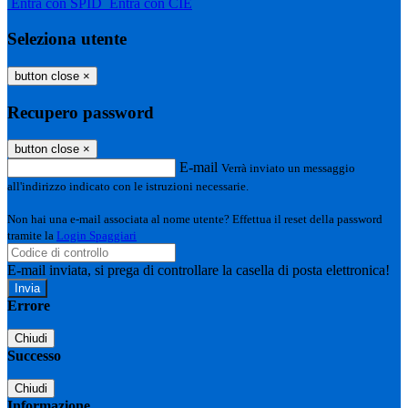
Entra con SPID
Entra con CIE
Seleziona utente
button close
×
Recupero password
button close
×
E-mail
Verrà inviato un messaggio
all'indirizzo indicato con le istruzioni necessarie.
Non hai una e-mail associata al nome utente? Effettua il reset della password
tramite la
Login Spaggiari
E-mail inviata, si prega di controllare la casella di posta elettronica!
Errore
Chiudi
Successo
Chiudi
Informazione