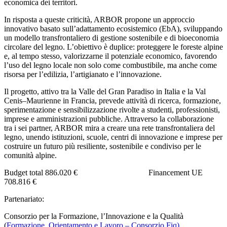
economica dei territori.
In risposta a queste criticità, ARBOR propone un approccio
innovativo basato sull’adattamento ecosistemico (EbA), sviluppando
un modello transfrontaliero di gestione sostenibile e di bioeconomia
circolare del legno. L’obiettivo è duplice: proteggere le foreste alpine
e, al tempo stesso, valorizzarne il potenziale economico, favorendo
l’uso del legno locale non solo come combustibile, ma anche come
risorsa per l’edilizia, l’artigianato e l’innovazione.
Il progetto, attivo tra la Valle del Gran Paradiso in Italia e la Val
Cenis–Maurienne in Francia, prevede attività di ricerca, formazione,
sperimentazione e sensibilizzazione rivolte a studenti, professionisti,
imprese e amministrazioni pubbliche. Attraverso la collaborazione
tra i sei partner, ARBOR mira a creare una rete transfrontaliera del
legno, unendo istituzioni, scuole, centri di innovazione e imprese per
costruire un futuro più resiliente, sostenibile e condiviso per le
comunità alpine.
Budget total 886.020 € Financement UE
708.816 €
Partenariato:
Consorzio per la Formazione, l’Innovazione e la Qualità
(
Formazione, Orientamento e Lavoro – Consorzio Fiq)