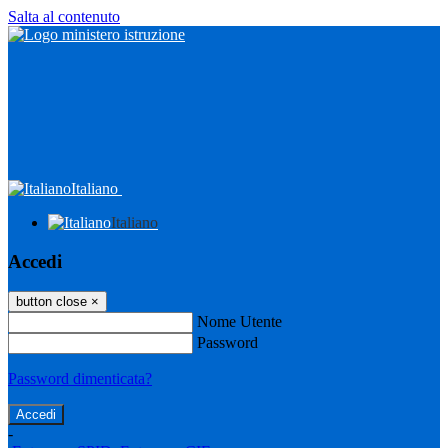
Salta al contenuto
Italiano
Italiano
Accedi
button close
×
Nome Utente
Password
Password dimenticata?
-