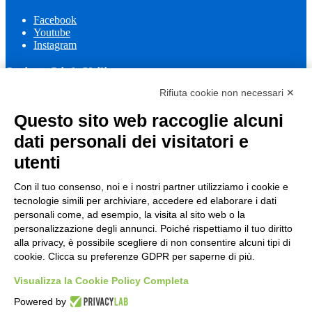
Facebook
Youtube
Instagram
Sezione Link Utili
Rifiuta cookie non necessari ✕
Cookie policy
Note legali
Questo sito web raccoglie alcuni
Informativa Privacy
Ufficio Relazioni con il Pubblico
dati personali dei visitatori e
Dichiarazione di accessibilità
utenti
Obiettivi di accessibilità
Whistleblowing
Gestione consensi cookie
Con il tuo consenso, noi e i nostri partner utilizziamo i cookie e
Amministrazione trasparente
tecnologie simili per archiviare, accedere ed elaborare i dati
personali come, ad esempio, la visita al sito web o la
Pagina visualizzata
647
volte
personalizzazione degli annunci. Poiché rispettiamo il tuo diritto
alla privacy, è possibile scegliere di non consentire alcuni tipi di
Sezione Copyright
cookie. Clicca su preferenze GDPR per saperne di più.
Visualizza la Cookie Policy Completa
Copyright 2026 | Engineered and powered by Gruppo Spaggiari
Parma S.p.A. | Divisione Publishing & New Social Media
Powered by