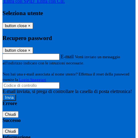
Entra con SPID
Entra con CIE
Seleziona utente
button close
×
Recupero password
button close
×
E-mail
Verrà inviato un messaggio
all'indirizzo indicato con le istruzioni necessarie.
Non hai una e-mail associata al nome utente? Effettua il reset della password
tramite la
Login Spaggiari
E-mail inviata, si prega di controllare la casella di posta elettronica!
Errore
Chiudi
Successo
Chiudi
Informazione