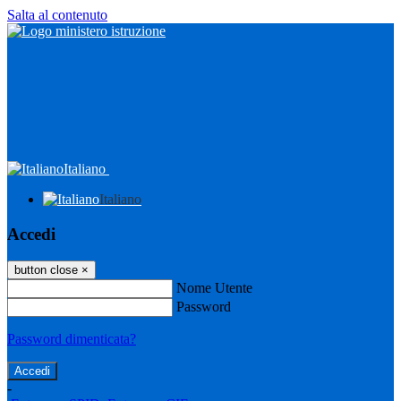
Salta al contenuto
Italiano
Italiano
Accedi
button close
×
Nome Utente
Password
Password dimenticata?
-