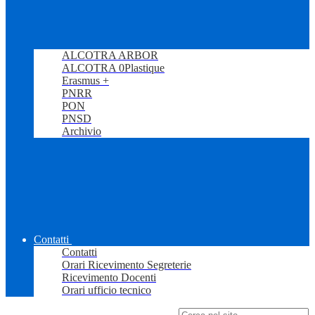
ALCOTRA ARBOR
ALCOTRA 0Plastique
Erasmus +
PNRR
PON
PNSD
Archivio
Contatti
Contatti
Orari Ricevimento Segreterie
Ricevimento Docenti
Orari ufficio tecnico
Campo di ricerca per le pagine del sito