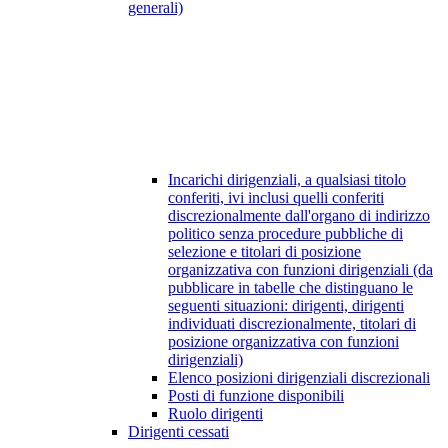
generali)
Incarichi dirigenziali, a qualsiasi titolo
conferiti, ivi inclusi quelli conferiti
discrezionalmente dall'organo di indirizzo
politico senza procedure pubbliche di
selezione e titolari di posizione
organizzativa con funzioni dirigenziali (da
pubblicare in tabelle che distinguano le
seguenti situazioni: dirigenti, dirigenti
individuati discrezionalmente, titolari di
posizione organizzativa con funzioni
dirigenziali)
Elenco posizioni dirigenziali discrezionali
Posti di funzione disponibili
Ruolo dirigenti
Dirigenti cessati