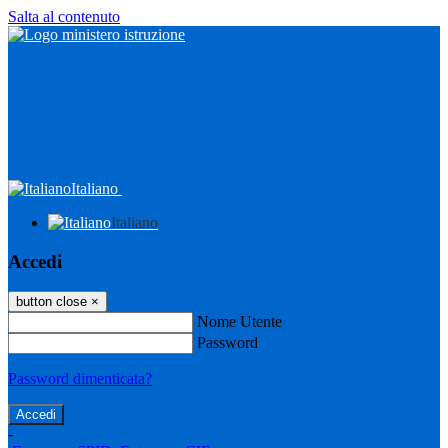
Salta al contenuto
Italiano
Italiano
Accedi
button close
×
Nome Utente
Password
Password dimenticata?
-