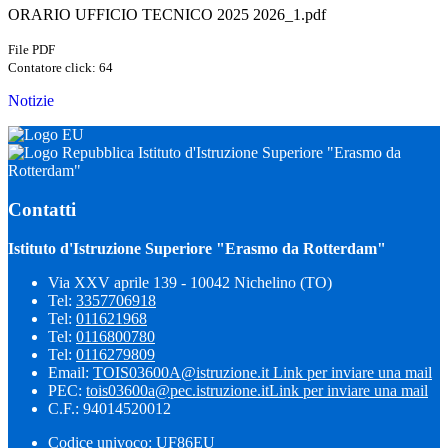
ORARIO UFFICIO TECNICO 2025 2026_1.pdf
File PDF
Contatore click: 64
Notizie
Istituto d'Istruzione Superiore "Erasmo da
Rotterdam"
Contatti
Istituto d'Istruzione Superiore "Erasmo da Rotterdam"
Via XXV aprile 139 - 10042 Nichelino (TO)
Tel:
3357706918
Tel:
011621968
Tel:
0116800780
Tel:
0116279809
Email:
TOIS03600A@istruzione.it
Link per inviare una mail
PEC:
tois03600a@pec.istruzione.it
Link per inviare una mail
C.F.: 94014520012
Codice univoco: UF86EU