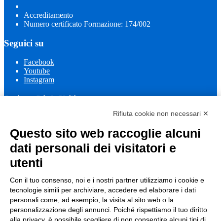
Accreditamento
Numero certificato Formazione: 174/002
Seguici su
Facebook
Youtube
Instagram
Sezione Link Utili
Rifiuta cookie non necessari ✕
Cookie policy
Note legali
Questo sito web raccoglie alcuni
Informativa Privacy
Ufficio Relazioni con il Pubblico
dati personali dei visitatori e
Dichiarazione di accessibilità
utenti
Obiettivi di accessibilità
Whistleblowing
Gestione consensi cookie
Con il tuo consenso, noi e i nostri partner utilizziamo i cookie e
Amministrazione trasparente
tecnologie simili per archiviare, accedere ed elaborare i dati
personali come, ad esempio, la visita al sito web o la
Pagina visualizzata
1139
volte
personalizzazione degli annunci. Poiché rispettiamo il tuo diritto
alla privacy, è possibile scegliere di non consentire alcuni tipi di