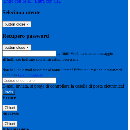
Entra con SPID
Entra con CIE
Seleziona utente
button close
×
Recupero password
button close
×
E-mail
Verrà inviato un messaggio
all'indirizzo indicato con le istruzioni necessarie.
Non hai una e-mail associata al nome utente? Effettua il reset della password
tramite la
Login Spaggiari
E-mail inviata, si prega di controllare la casella di posta elettronica!
Errore
Chiudi
Successo
Chiudi
Informazione