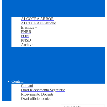
ALCOTRA ARBOR
ALCOTRA 0Plastique
Erasmus +
PNRR
PON
PNSD
Archivio
Contatti
Contatti
Orari Ricevimento Segreterie
Ricevimento Docenti
Orari ufficio tecnico
Campo di ricerca per le pagine del sito