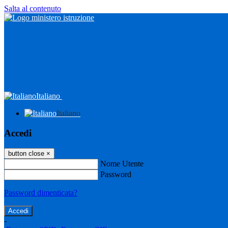
Salta al contenuto
Italiano
Italiano
Accedi
button close
×
Nome Utente
Password
Password dimenticata?
-