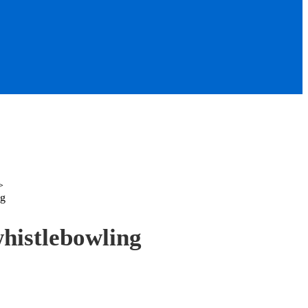
>
ng
whistlebowling