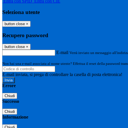
Entra con SPID
Entra con CIE
Seleziona utente
button close
×
Recupero password
button close
×
E-mail
Verrà inviato un messaggio all'indirizz
Non hai una e-mail associata al nome utente? Effettua il reset della password tram
E-mail inviata, si prega di controllare la casella di posta elettronica!
Errore
Chiudi
Successo
Chiudi
Informazione
Chiudi