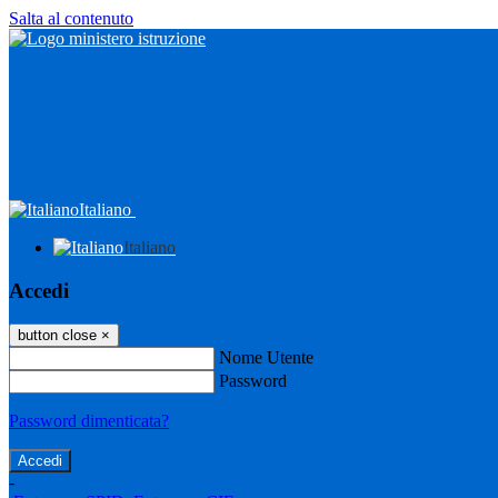
Salta al contenuto
Italiano
Italiano
Accedi
button close
×
Nome Utente
Password
Password dimenticata?
-