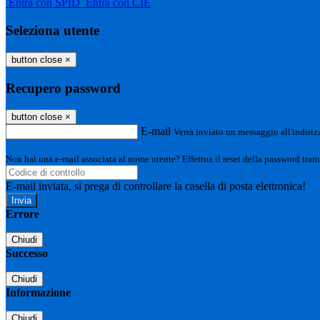
Entra con SPID
Entra con CIE
Seleziona utente
button close
×
Recupero password
button close
×
E-mail
Verrà inviato un messaggio all'indirizz
Non hai una e-mail associata al nome utente? Effettua il reset della password tram
E-mail inviata, si prega di controllare la casella di posta elettronica!
Errore
Chiudi
Successo
Chiudi
Informazione
Chiudi