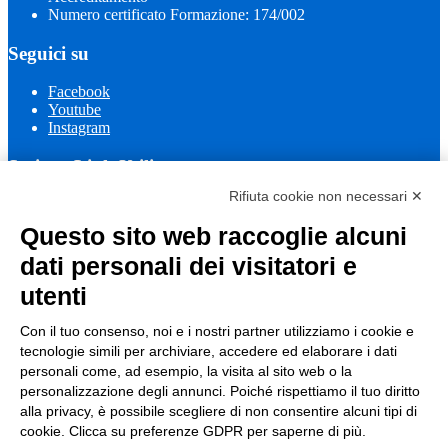
Numero certificato Formazione: 174/002
Seguici su
Facebook
Youtube
Instagram
Sezione Link Utili
Rifiuta cookie non necessari ✕
Cookie policy
Note legali
Questo sito web raccoglie alcuni
Informativa Privacy
Ufficio Relazioni con il Pubblico
dati personali dei visitatori e
Dichiarazione di accessibilità
utenti
Obiettivi di accessibilità
Whistleblowing
Gestione consensi cookie
Con il tuo consenso, noi e i nostri partner utilizziamo i cookie e
Amministrazione trasparente
tecnologie simili per archiviare, accedere ed elaborare i dati
personali come, ad esempio, la visita al sito web o la
Pagina visualizzata
671
volte
personalizzazione degli annunci. Poiché rispettiamo il tuo diritto
alla privacy, è possibile scegliere di non consentire alcuni tipi di
Sezione Copyright
cookie. Clicca su preferenze GDPR per saperne di più.