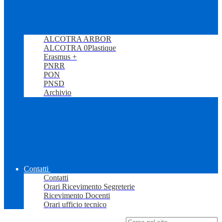
ALCOTRA ARBOR
ALCOTRA 0Plastique
Erasmus +
PNRR
PON
PNSD
Archivio
Contatti
Contatti
Orari Ricevimento Segreterie
Ricevimento Docenti
Orari ufficio tecnico
Campo di ricerca per le pagine del sito