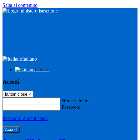
Salta al contenuto
Italiano
Italiano
Accedi
button close
×
Nome Utente
Password
Password dimenticata?
-