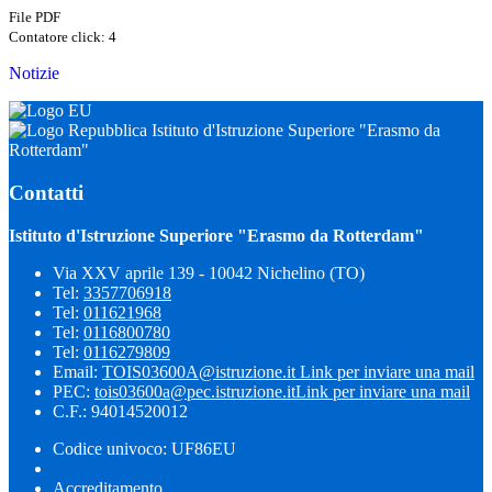
File PDF
Contatore click: 4
Notizie
Istituto d'Istruzione Superiore "Erasmo da
Rotterdam"
Contatti
Istituto d'Istruzione Superiore "Erasmo da Rotterdam"
Via XXV aprile 139 - 10042 Nichelino (TO)
Tel:
3357706918
Tel:
011621968
Tel:
0116800780
Tel:
0116279809
Email:
TOIS03600A@istruzione.it
Link per inviare una mail
PEC:
tois03600a@pec.istruzione.it
Link per inviare una mail
C.F.: 94014520012
Codice univoco: UF86EU
Accreditamento