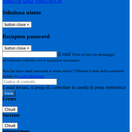
Entra con SPID
Entra con CIE
Seleziona utente
button close
×
Recupero password
button close
×
E-mail
Verrà inviato un messaggio
all'indirizzo indicato con le istruzioni necessarie.
Non hai una e-mail associata al nome utente? Effettua il reset della password
tramite la
Login Spaggiari
E-mail inviata, si prega di controllare la casella di posta elettronica!
Errore
Chiudi
Successo
Chiudi
Informazione