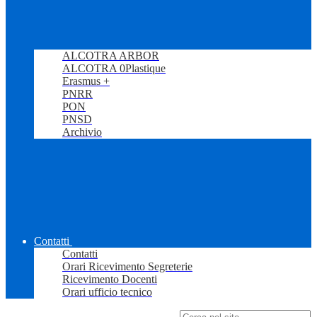
ALCOTRA ARBOR
ALCOTRA 0Plastique
Erasmus +
PNRR
PON
PNSD
Archivio
Contatti
Contatti
Orari Ricevimento Segreterie
Ricevimento Docenti
Orari ufficio tecnico
Campo di ricerca per le pagine del sito