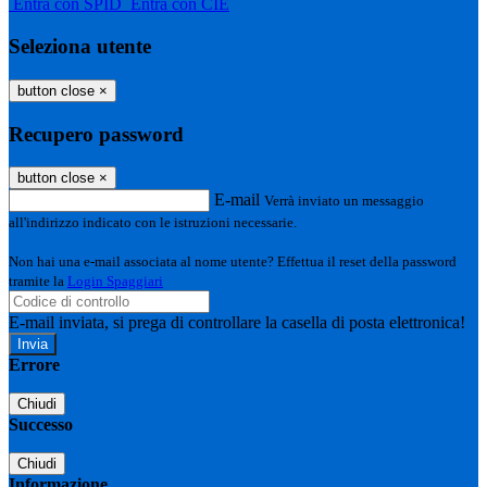
Entra con SPID
Entra con CIE
Seleziona utente
button close
×
Recupero password
button close
×
E-mail
Verrà inviato un messaggio
all'indirizzo indicato con le istruzioni necessarie.
Non hai una e-mail associata al nome utente? Effettua il reset della password
tramite la
Login Spaggiari
E-mail inviata, si prega di controllare la casella di posta elettronica!
Errore
Chiudi
Successo
Chiudi
Informazione