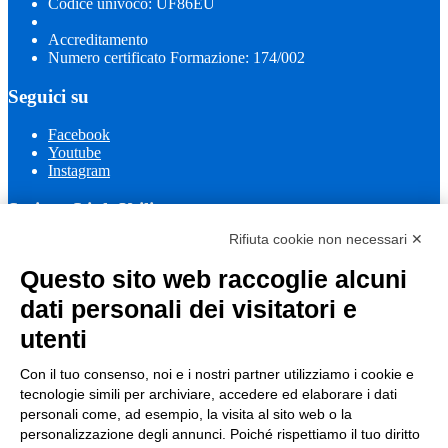
Codice univoco: UF86EU
Accreditamento
Numero certificato Formazione: 174/002
Seguici su
Facebook
Youtube
Instagram
Sezione Link Utili
Rifiuta cookie non necessari ✕
Cookie policy
Note legali
Questo sito web raccoglie alcuni
Informativa Privacy
Ufficio Relazioni con il Pubblico
dati personali dei visitatori e
Dichiarazione di accessibilità
utenti
Obiettivi di accessibilità
Whistleblowing
Gestione consensi cookie
Con il tuo consenso, noi e i nostri partner utilizziamo i cookie e
Amministrazione trasparente
tecnologie simili per archiviare, accedere ed elaborare i dati
personali come, ad esempio, la visita al sito web o la
Pagina visualizzata
803
volte
personalizzazione degli annunci. Poiché rispettiamo il tuo diritto