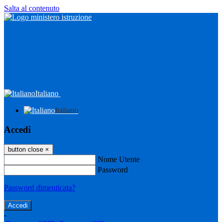
Salta al contenuto
Italiano
Italiano
Accedi
button close
×
Nome Utente
Password
Password dimenticata?
-