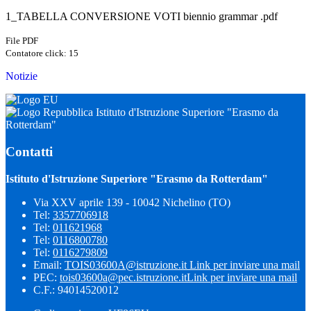
1_TABELLA CONVERSIONE VOTI biennio grammar .pdf
File PDF
Contatore click: 15
Notizie
Istituto d'Istruzione Superiore "Erasmo da
Rotterdam"
Contatti
Istituto d'Istruzione Superiore "Erasmo da Rotterdam"
Via XXV aprile 139 - 10042 Nichelino (TO)
Tel:
3357706918
Tel:
011621968
Tel:
0116800780
Tel:
0116279809
Email:
TOIS03600A@istruzione.it
Link per inviare una mail
PEC:
tois03600a@pec.istruzione.it
Link per inviare una mail
C.F.: 94014520012