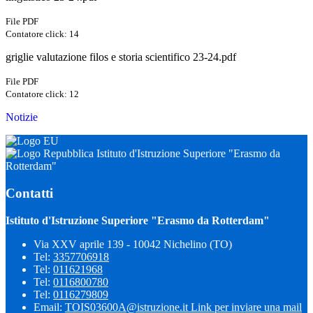
File PDF
Contatore click: 14
griglie valutazione filos e storia scientifico 23-24.pdf
File PDF
Contatore click: 12
Notizie
Istituto d'Istruzione Superiore "Erasmo da
Rotterdam"
Contatti
Istituto d'Istruzione Superiore "Erasmo da Rotterdam"
Via XXV aprile 139 - 10042 Nichelino (TO)
Tel:
3357706918
Tel:
011621968
Tel:
0116800780
Tel:
0116279809
Email:
TOIS03600A@istruzione.it
Link per inviare una mail