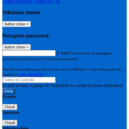
Entra con SPID
Entra con CIE
Seleziona utente
button close
×
Recupero password
button close
×
E-mail
Verrà inviato un messaggio
all'indirizzo indicato con le istruzioni necessarie.
Non hai una e-mail associata al nome utente? Effettua il reset della password
tramite la
Login Spaggiari
E-mail inviata, si prega di controllare la casella di posta elettronica!
Errore
Chiudi
Successo
Chiudi
Informazione