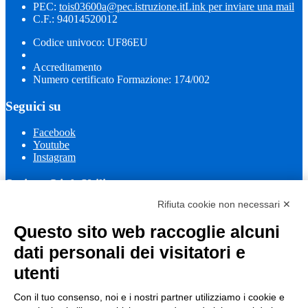
PEC:
tois03600a@pec.istruzione.it
Link per inviare una mail
C.F.: 94014520012
Codice univoco: UF86EU
Accreditamento
Numero certificato Formazione: 174/002
Seguici su
Facebook
Youtube
Instagram
Sezione Link Utili
Rifiuta cookie non necessari ✕
Cookie policy
Note legali
Questo sito web raccoglie alcuni
Informativa Privacy
Ufficio Relazioni con il Pubblico
dati personali dei visitatori e
Dichiarazione di accessibilità
utenti
Obiettivi di accessibilità
Whistleblowing
Gestione consensi cookie
Con il tuo consenso, noi e i nostri partner utilizziamo i cookie e