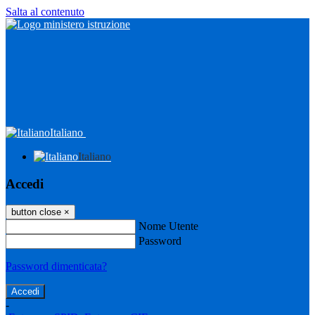
Salta al contenuto
Italiano
Italiano
Accedi
button close
×
Nome Utente
Password
Password dimenticata?
-