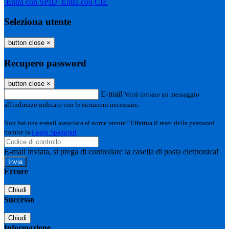
Entra con SPID
Entra con CIE
Seleziona utente
button close
×
Recupero password
button close
×
E-mail
Verrà inviato un messaggio
all'indirizzo indicato con le istruzioni necessarie.
Non hai una e-mail associata al nome utente? Effettua il reset della password
tramite la
Login Spaggiari
E-mail inviata, si prega di controllare la casella di posta elettronica!
Errore
Chiudi
Successo
Chiudi
Informazione