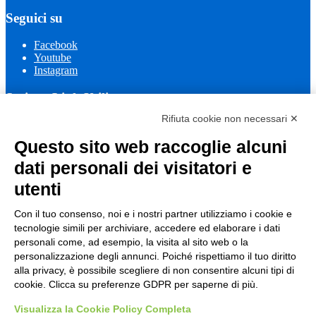
Seguici su
Facebook
Youtube
Instagram
Sezione Link Utili
Rifiuta cookie non necessari ✕
Cookie policy
Note legali
Questo sito web raccoglie alcuni
Informativa Privacy
Ufficio Relazioni con il Pubblico
dati personali dei visitatori e
Dichiarazione di accessibilità
utenti
Obiettivi di accessibilità
Whistleblowing
Gestione consensi cookie
Con il tuo consenso, noi e i nostri partner utilizziamo i cookie e
Amministrazione trasparente
tecnologie simili per archiviare, accedere ed elaborare i dati
personali come, ad esempio, la visita al sito web o la
Pagina visualizzata
1054
volte
personalizzazione degli annunci. Poiché rispettiamo il tuo diritto
alla privacy, è possibile scegliere di non consentire alcuni tipi di
Sezione Copyright
cookie. Clicca su preferenze GDPR per saperne di più.
Visualizza la Cookie Policy Completa