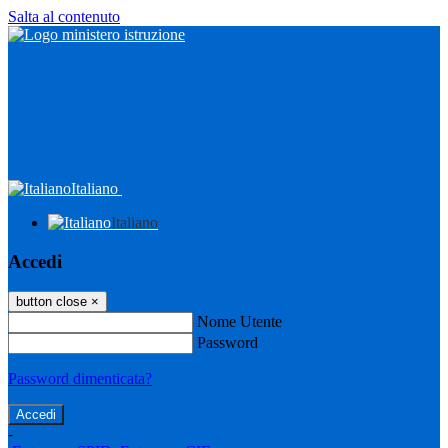
Salta al contenuto
Italiano
Italiano
Accedi
button close
×
Nome Utente
Password
Password dimenticata?
-