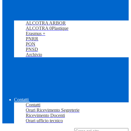
ALCOTRA ARBOR
ALCOTRA 0Plastique
Erasmus +
PNRR
PON
PNSD
Archivio
Contatti
Contatti
Orari Ricevimento Segreterie
Ricevimento Docenti
Orari ufficio tecnico
Campo di ricerca per le pagine del sito