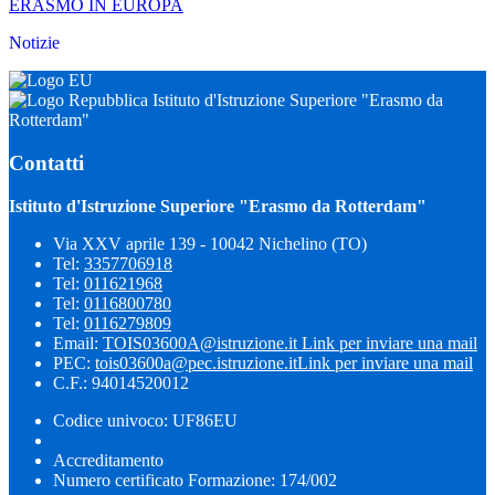
ERASMO IN EUROPA
Notizie
Istituto d'Istruzione Superiore "Erasmo da
Rotterdam"
Contatti
Istituto d'Istruzione Superiore "Erasmo da Rotterdam"
Via XXV aprile 139 - 10042 Nichelino (TO)
Tel:
3357706918
Tel:
011621968
Tel:
0116800780
Tel:
0116279809
Email:
TOIS03600A@istruzione.it
Link per inviare una mail
PEC:
tois03600a@pec.istruzione.it
Link per inviare una mail
C.F.: 94014520012
Codice univoco: UF86EU
Accreditamento
Numero certificato Formazione: 174/002