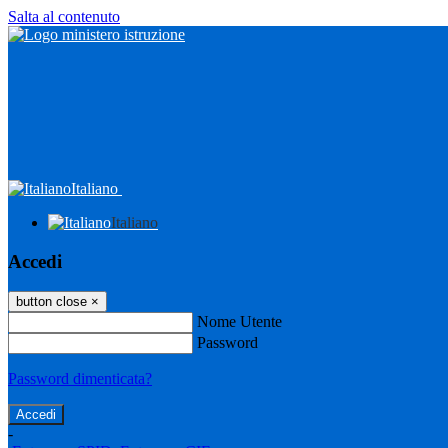
Salta al contenuto
Italiano
Italiano
Accedi
button close
×
Nome Utente
Password
Password dimenticata?
-