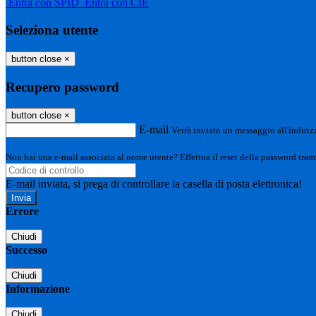
Entra con SPID
Entra con CIE
Seleziona utente
button close
×
Recupero password
button close
×
E-mail
Verrà inviato un messaggio all'indirizz
Non hai una e-mail associata al nome utente? Effettua il reset della password tram
E-mail inviata, si prega di controllare la casella di posta elettronica!
Errore
Chiudi
Successo
Chiudi
Informazione
Chiudi