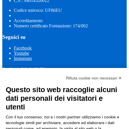
C.F.: 94014520012
Codice univoco: UF86EU
Accreditamento
Numero certificato Formazione: 174/002
Seguici su
Facebook
Youtube
Instagram
Sezione Link Utili
Rifiuta cookie non necessari ✕
Cookie policy
Note legali
Questo sito web raccoglie alcuni
Informativa Privacy
Ufficio Relazioni con il Pubblico
dati personali dei visitatori e
Dichiarazione di accessibilità
utenti
Obiettivi di accessibilità
Whistleblowing
Gestione consensi cookie
Con il tuo consenso, noi e i nostri partner utilizziamo i cookie e
Amministrazione trasparente
tecnologie simili per archiviare, accedere ed elaborare i dati
personali come, ad esempio, la visita al sito web o la