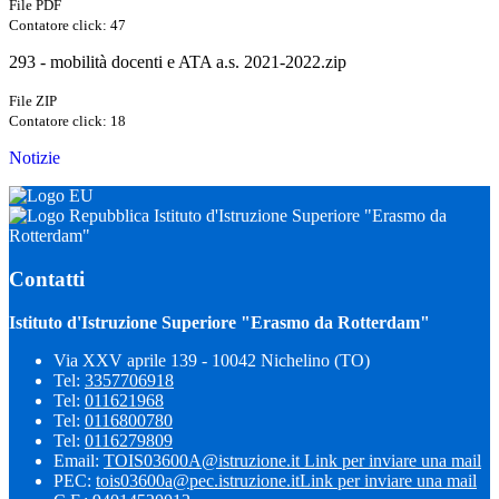
File PDF
Contatore click: 47
293 - mobilità docenti e ATA a.s. 2021-2022.zip
File ZIP
Contatore click: 18
Notizie
Istituto d'Istruzione Superiore "Erasmo da
Rotterdam"
Contatti
Istituto d'Istruzione Superiore "Erasmo da Rotterdam"
Via XXV aprile 139 - 10042 Nichelino (TO)
Tel:
3357706918
Tel:
011621968
Tel:
0116800780
Tel:
0116279809
Email:
TOIS03600A@istruzione.it
Link per inviare una mail
PEC:
tois03600a@pec.istruzione.it
Link per inviare una mail