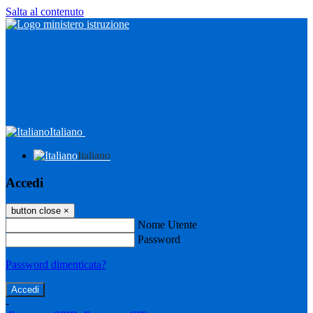
Salta al contenuto
Italiano
Italiano
Accedi
button close
×
Nome Utente
Password
Password dimenticata?
-