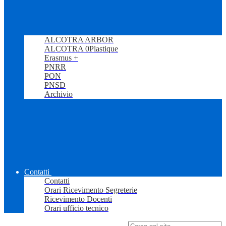
ALCOTRA ARBOR
ALCOTRA 0Plastique
Erasmus +
PNRR
PON
PNSD
Archivio
Contatti
Contatti
Orari Ricevimento Segreterie
Ricevimento Docenti
Orari ufficio tecnico
Campo di ricerca per le pagine del sito