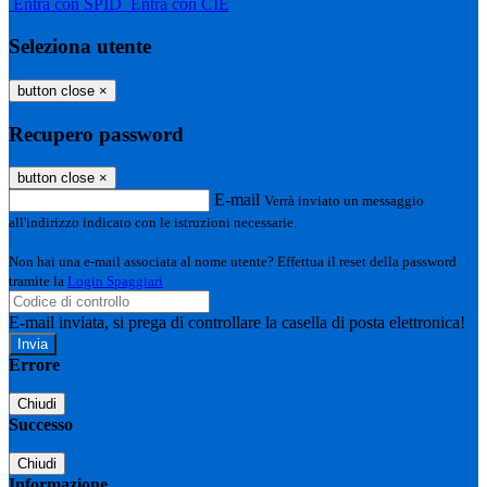
Entra con SPID
Entra con CIE
Seleziona utente
button close
×
Recupero password
button close
×
E-mail
Verrà inviato un messaggio
all'indirizzo indicato con le istruzioni necessarie.
Non hai una e-mail associata al nome utente? Effettua il reset della password
tramite la
Login Spaggiari
E-mail inviata, si prega di controllare la casella di posta elettronica!
Errore
Chiudi
Successo
Chiudi
Informazione