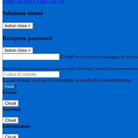
Entra con SPID
Entra con CIE
Seleziona utente
button close
×
Recupero password
button close
×
E-mail
Verrà inviato un messaggio all'indirizz
Non hai una e-mail associata al nome utente? Effettua il reset della password tram
E-mail inviata, si prega di controllare la casella di posta elettronica!
Errore
Chiudi
Successo
Chiudi
Informazione
Chiudi