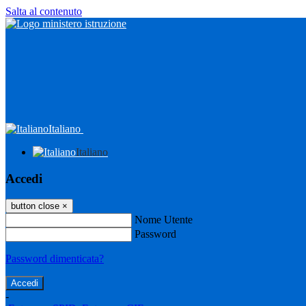
Salta al contenuto
Italiano
Italiano
Accedi
button close
×
Nome Utente
Password
Password dimenticata?
-