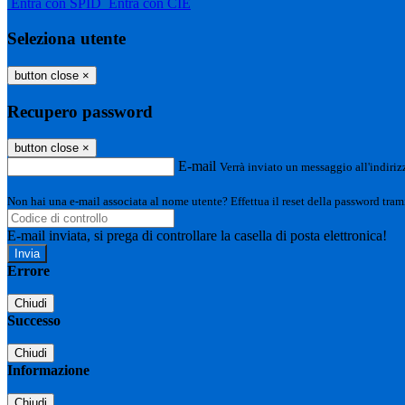
Entra con SPID
Entra con CIE
Seleziona utente
button close
×
Recupero password
button close
×
E-mail
Verrà inviato un messaggio all'indirizz
Non hai una e-mail associata al nome utente? Effettua il reset della password tram
E-mail inviata, si prega di controllare la casella di posta elettronica!
Errore
Chiudi
Successo
Chiudi
Informazione
Chiudi