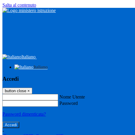
Salta al contenuto
Italiano
Italiano
Accedi
button close
×
Nome Utente
Password
Password dimenticata?
-