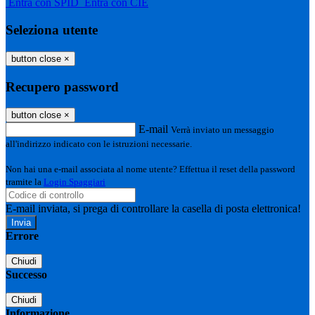
Entra con SPID
Entra con CIE
Seleziona utente
button close
×
Recupero password
button close
×
E-mail
Verrà inviato un messaggio
all'indirizzo indicato con le istruzioni necessarie.
Non hai una e-mail associata al nome utente? Effettua il reset della password
tramite la
Login Spaggiari
E-mail inviata, si prega di controllare la casella di posta elettronica!
Errore
Chiudi
Successo
Chiudi
Informazione