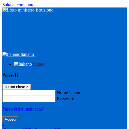
Salta al contenuto
Italiano
Italiano
Accedi
button close
×
Nome Utente
Password
Password dimenticata?
-