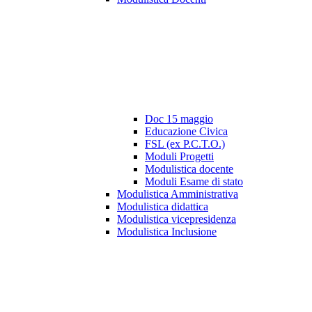
Doc 15 maggio
Educazione Civica
FSL (ex P.C.T.O.)
Moduli Progetti
Modulistica docente
Moduli Esame di stato
Modulistica Amministrativa
Modulistica didattica
Modulistica vicepresidenza
Modulistica Inclusione