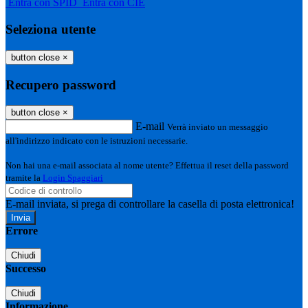
Entra con SPID
Entra con CIE
Seleziona utente
button close
×
Recupero password
button close
×
E-mail
Verrà inviato un messaggio
all'indirizzo indicato con le istruzioni necessarie.
Non hai una e-mail associata al nome utente? Effettua il reset della password
tramite la
Login Spaggiari
E-mail inviata, si prega di controllare la casella di posta elettronica!
Errore
Chiudi
Successo
Chiudi
Informazione