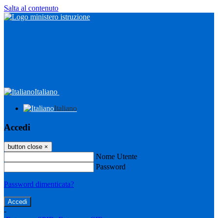
Salta al contenuto
Italiano
Italiano
Accedi
button close
×
Nome Utente
Password
Password dimenticata?
-