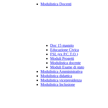
Modulistica Docenti
Doc 15 maggio
Educazione Civica
FSL (ex P.C.T.O.)
Moduli Progetti
Modulistica docente
Moduli Esame di stato
Modulistica Amministrativa
Modulistica didattica
Modulistica vicepresidenza
Modulistica Inclusione