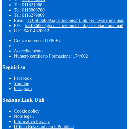
Tel:
011621968
Tel:
0116800780
Tel:
0116279809
Email:
TOIS03600A@istruzione.it
Link per inviare una mail
PEC:
tois03600a@pec.istruzione.it
Link per inviare una mail
C.F.: 94014520012
Codice univoco: UF86EU
Accreditamento
Numero certificato Formazione: 174/002
Seguici su
Facebook
Youtube
Instagram
Sezione Link Utili
Cookie policy
Note legali
Informativa Privacy
Ufficio Relazioni con il Pubblico