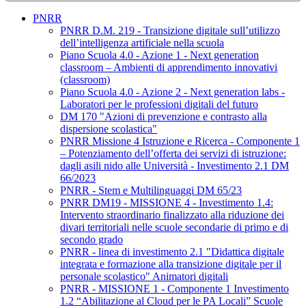
PNRR
PNRR D.M. 219 - Transizione digitale sull’utilizzo
dell’intelligenza artificiale nella scuola
Piano Scuola 4.0 - Azione 1 - Next generation
classroom – Ambienti di apprendimento innovativi
(classroom)
Piano Scuola 4.0 - Azione 2 - Next generation labs -
Laboratori per le professioni digitali del futuro
DM 170 "Azioni di prevenzione e contrasto alla
dispersione scolastica"
PNRR Missione 4 Istruzione e Ricerca - Componente 1
– Potenziamento dell’offerta dei servizi di istruzione:
dagli asili nido alle Università - Investimento 2.1 DM
66/2023
PNRR - Stem e Multilinguaggi DM 65/23
PNRR DM19 - MISSIONE 4 - Investimento 1.4:
Intervento straordinario finalizzato alla riduzione dei
divari territoriali nelle scuole secondarie di primo e di
secondo grado
PNRR - linea di investimento 2.1 "Didattica digitale
integrata e formazione alla transizione digitale per il
personale scolastico" Animatori digitali
PNRR - MISSIONE 1 - Componente 1 Investimento
1.2 “Abilitazione al Cloud per le PA Locali” Scuole