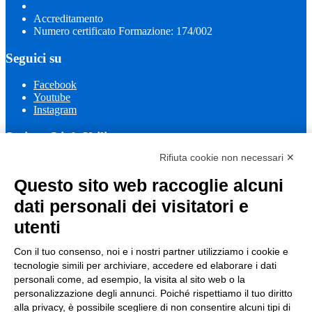
Accreditamento
Numero certificato Formazione: 174/002
Seguici su
Facebook
Youtube
Instagram
Sezione Link Utili
Rifiuta cookie non necessari ✕
Cookie policy
Note legali
Questo sito web raccoglie alcuni
Informativa Privacy
Ufficio Relazioni con il Pubblico
dati personali dei visitatori e
Dichiarazione di accessibilità
utenti
Obiettivi di accessibilità
Whistleblowing
Gestione consensi cookie
Con il tuo consenso, noi e i nostri partner utilizziamo i cookie e
Amministrazione trasparente
tecnologie simili per archiviare, accedere ed elaborare i dati
personali come, ad esempio, la visita al sito web o la
Pagina visualizzata
569
volte
personalizzazione degli annunci. Poiché rispettiamo il tuo diritto
alla privacy, è possibile scegliere di non consentire alcuni tipi di