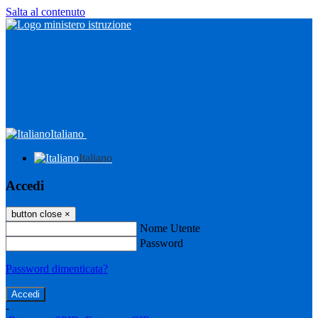
Salta al contenuto
Italiano
Italiano
Accedi
button close
×
Nome Utente
Password
Password dimenticata?
-