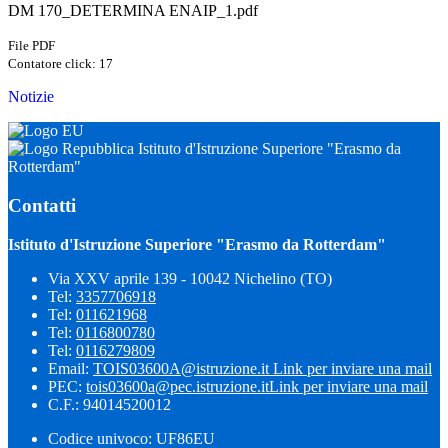
DM 170_DETERMINA ENAIP_1.pdf
File PDF
Contatore click: 17
Notizie
Istituto d'Istruzione Superiore "Erasmo da
Rotterdam"
Contatti
Istituto d'Istruzione Superiore "Erasmo da Rotterdam"
Via XXV aprile 139 - 10042 Nichelino (TO)
Tel:
3357706918
Tel:
011621968
Tel:
0116800780
Tel:
0116279809
Email:
TOIS03600A@istruzione.it
Link per inviare una mail
PEC:
tois03600a@pec.istruzione.it
Link per inviare una mail
C.F.: 94014520012
Codice univoco: UF86EU