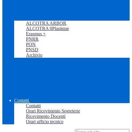
ALCOTRA ARBOR
ALCOTRA 0Plastique
Erasmus +
PNRR
PON
PNSD
Archivio
Contatti
Contatti
Orari Ricevimento Segreterie
Ricevimento Docenti
Orari ufficio tecnico
Campo di ricerca per le pagine del sito