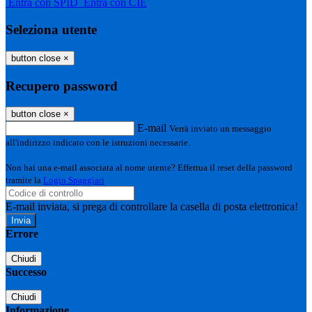
Entra con SPID
Entra con CIE
Seleziona utente
button close
×
Recupero password
button close
×
E-mail
Verrà inviato un messaggio
all'indirizzo indicato con le istruzioni necessarie.
Non hai una e-mail associata al nome utente? Effettua il reset della password
tramite la
Login Spaggiari
E-mail inviata, si prega di controllare la casella di posta elettronica!
Errore
Chiudi
Successo
Chiudi
Informazione