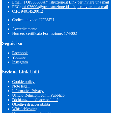
Email:
TOIS03600A@istruzione.it
Link per inviare una mail
PEC:
tois03600a@pec.istruzione.it
Link per inviare una mail
C.F.: 94014520012
Codice univoco: UF86EU
Accreditamento
Numero certificato Formazione: 174/002
Seguici su
Facebook
Youtube
Instagram
Sezione Link Utili
Cookie policy
Note legali
Informativa Privacy
Ufficio Relazioni con il Pubblico
Dichiarazione di accessibilità
Obiettivi di accessibilità
Whistleblowing