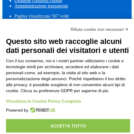
Gestione consensi cookie
Amministrazione trasparente
Pagina visualizzata
567
volte
Sezione Copyright
Rifiuta cookie non necessari ✕
Questo sito web raccoglie alcuni
Copyright 2026 | Engineered and powered by Gruppo Spaggiari
dati personali dei visitatori e utenti
Parma S.p.A. | Divisione Publishing & New Social Media
Disclaimer trattamento dati personali
Con il tuo consenso, noi e i nostri partner utilizziamo i cookie e
tecnologie simili per archiviare, accedere ed elaborare i dati
personali come, ad esempio, la visita al sito web o la
personalizzazione degli annunci. Poiché rispettiamo il tuo diritto
alla privacy, è possibile scegliere di non consentire alcuni tipi di
cookie. Clicca su preferenze GDPR per saperne di più.
Visualizza la Cookie Policy Completa
Back to top
Powered by
ACCETTA TUTTO