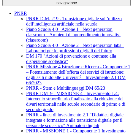
navigazione
PNRR
PNRR D.M. 219 - Transizione digitale sull’utilizzo
dell’intelligenza artificiale nella scuola
Piano Scuola 4.0 - Azione 1 - Next generation
classroom – Ambienti di apprendimento innovativi
(classroom)
Piano Scuola 4.0 - Azione 2 - Next generation labs -
Laboratori per le professioni digitali del futuro
DM 170 "Azioni di prevenzione e contrasto alla
dispersione scolastica"
PNRR Missione 4 Istruzione e Ricerca - Componente 1
– Potenziamento dell’offerta dei servizi di istruzione:
dagli asili nido alle Università - Investimento 2.1 DM
66/2023
PNRR - Stem e Multilinguaggi DM 65/23
PNRR DM19 - MISSIONE 4 - Investimento 1.4:
Intervento straordinario finalizzato alla riduzione dei
divari territoriali nelle scuole secondarie di primo e di
secondo grado
PNRR - linea di investimento 2.1 "Didattica digitale
integrata e formazione alla transizione digitale per il
personale scolastico" Animatori digitali
PNRR - MISSIONE 1 - Componente 1 Investimento