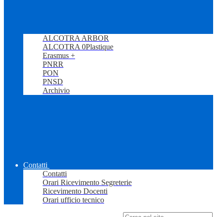
ALCOTRA ARBOR
ALCOTRA 0Plastique
Erasmus +
PNRR
PON
PNSD
Archivio
Contatti
Contatti
Orari Ricevimento Segreterie
Ricevimento Docenti
Orari ufficio tecnico
Campo di ricerca per le pagine del sito