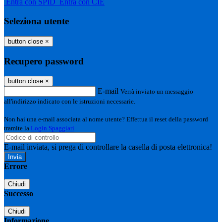
Entra con SPID
Entra con CIE
Seleziona utente
button close
×
Recupero password
button close
×
E-mail
Verrà inviato un messaggio
all'indirizzo indicato con le istruzioni necessarie.
Non hai una e-mail associata al nome utente? Effettua il reset della password
tramite la
Login Spaggiari
E-mail inviata, si prega di controllare la casella di posta elettronica!
Errore
Chiudi
Successo
Chiudi
Informazione