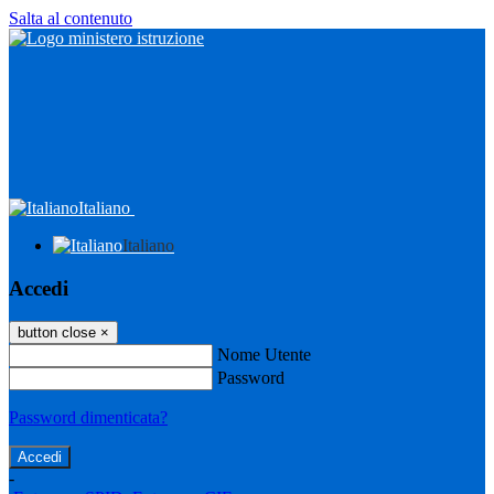
Salta al contenuto
Italiano
Italiano
Accedi
button close
×
Nome Utente
Password
Password dimenticata?
-