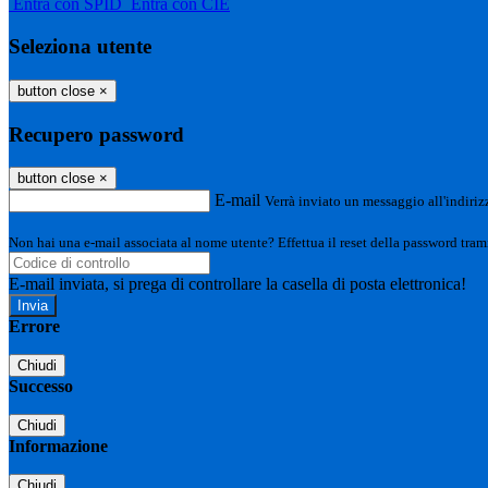
Entra con SPID
Entra con CIE
Seleziona utente
button close
×
Recupero password
button close
×
E-mail
Verrà inviato un messaggio all'indirizz
Non hai una e-mail associata al nome utente? Effettua il reset della password tram
E-mail inviata, si prega di controllare la casella di posta elettronica!
Errore
Chiudi
Successo
Chiudi
Informazione
Chiudi