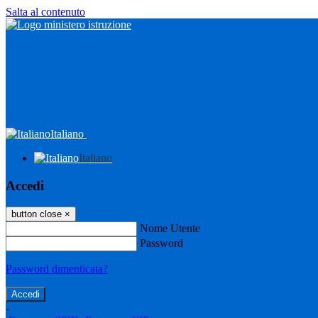
Salta al contenuto
Italiano
Italiano
Accedi
button close
×
Nome Utente
Password
Password dimenticata?
-