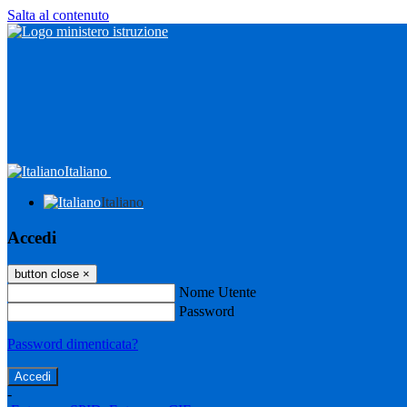
Salta al contenuto
Italiano
Italiano
Accedi
button close
×
Nome Utente
Password
Password dimenticata?
-