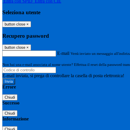
Entra con SPID
Entra con CIE
Seleziona utente
button close
×
Recupero password
button close
×
E-mail
Verrà inviato un messaggio all'indirizz
Non hai una e-mail associata al nome utente? Effettua il reset della password tram
E-mail inviata, si prega di controllare la casella di posta elettronica!
Errore
Chiudi
Successo
Chiudi
Informazione
Chiudi