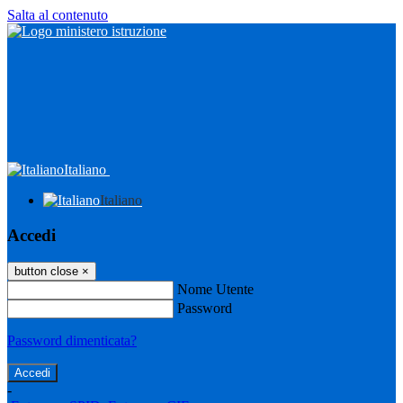
Salta al contenuto
Italiano
Italiano
Accedi
button close
×
Nome Utente
Password
Password dimenticata?
-