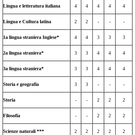
Lingua e letteratura italiana
4
4
4
4
4
Lingua e Cultura latina
2
2
-
-
-
1a lingua straniera Inglese*
4
4
3
3
3
2a lingua straniera*
3
3
4
4
4
3a lingua straniera*
3
3
4
4
4
Storia e geografia
3
3
-
-
-
Storia
-
-
2
2
2
Filosofia
-
-
2
2
2
Scienze naturali ***
2
2
2
2
2