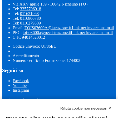
Via XXV aprile 139 - 10042 Nichelino (TO)
Tel:
3357706918
Tel:
011621968
Tel:
0116800780
Tel:
0116279809
Email:
TOIS03600A@istruzione.it
Link per inviare una mail
PEC:
tois03600a@pec.istruzione.it
Link per inviare una mail
C.F.: 94014520012
Codice univoco: UF86EU
Accreditamento
Numero certificato Formazione: 174/002
Seguici su
Facebook
Youtube
Instagram
Sezione Link Utili
Rifiuta cookie non necessari ✕
Cookie policy
Note legali