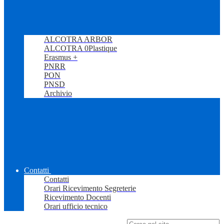
ALCOTRA ARBOR
ALCOTRA 0Plastique
Erasmus +
PNRR
PON
PNSD
Archivio
Contatti
Contatti
Orari Ricevimento Segreterie
Ricevimento Docenti
Orari ufficio tecnico
Campo di ricerca per le pagine del sito