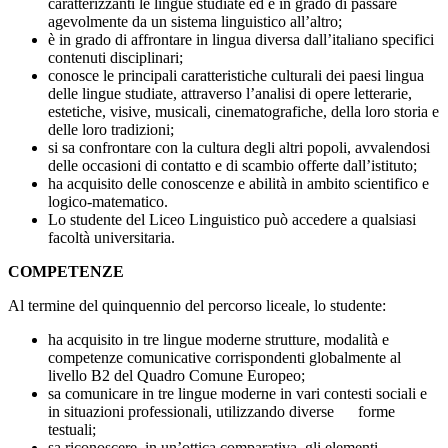
caratterizzanti le lingue studiate ed è in grado di passare
agevolmente da un sistema linguistico all’altro;
è in grado di affrontare in lingua diversa dall’italiano specifici
contenuti disciplinari;
conosce le principali caratteristiche culturali dei paesi lingua
delle lingue studiate, attraverso l’analisi di opere letterarie,
estetiche, visive, musicali, cinematografiche, della loro storia e
delle loro tradizioni;
si sa confrontare con la cultura degli altri popoli, avvalendosi
delle occasioni di contatto e di scambio offerte dall’istituto;
ha acquisito delle conoscenze e abilità in ambito scientifico e
logico-matematico.
Lo studente del Liceo Linguistico può accedere a qualsiasi
facoltà universitaria.
COMPETENZE
Al termine del quinquennio del percorso liceale, lo studente:
ha acquisito in tre lingue moderne strutture, modalità e
competenze comunicative
corrispondenti globalmente al
livello B2 del Quadro Comune Europeo;
sa comunicare in tre lingue moderne in vari contesti sociali e
in situazioni
professionali, utilizzando diverse forme
testuali;
sa riconoscere, in un’ottica comparativa, gli elementi