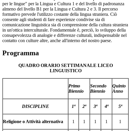
per le lingue" per la Lingua e Cultura 1 e del livello di padronanza
almeno del livello B1 per la Lingua e Cultura 2 e 3. Il percorso
formativo prevede l'utilizzo costante della lingua straniera. Ciò
consente agli studenti di fare esperienze condivise sia di
comunicazione linguistica sia di comprensione della cultura straniera
in un'ottica interculturale. Fondamentale è, perciò, lo sviluppo della
consapevolezza di analogie e differenze culturali, indispensabile nel
contatto con culture altre, anche all'interno del nostro paese.
Programma
QUADRO ORARIO SETTIMANALE LICEO
LINGUISTICO
Primo
Secondo
Quinto
Biennio
Biennio
Anno
DISCIPLINE
1ª
2ª
3ª
4ª
5ª
Religione o Attività alternativa
1
1
1
1
1