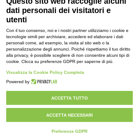
Questo sito web raccoglie alcuni
Informativa Privacy
Ufficio Relazioni con il Pubblico
dati personali dei visitatori e
Dichiarazione di accessibilità
utenti
Obiettivi di accessibilità
Whistleblowing
Gestione consensi cookie
Con il tuo consenso, noi e i nostri partner utilizziamo i cookie e
Amministrazione trasparente
tecnologie simili per archiviare, accedere ed elaborare i dati
personali come, ad esempio, la visita al sito web o la
Pagina visualizzata
552
volte
personalizzazione degli annunci. Poiché rispettiamo il tuo diritto
alla privacy, è possibile scegliere di non consentire alcuni tipi di
Sezione Copyright
cookie. Clicca su preferenze GDPR per saperne di più.
Visualizza la Cookie Policy Completa
Copyright 2026 | Engineered and powered by Gruppo Spaggiari
Powered by
Parma S.p.A. | Divisione Publishing & New Social Media
Disclaimer trattamento dati personali
ACCETTA TUTTO
ACCETTA NECESSARI
Preferenze GDPR
Back to top