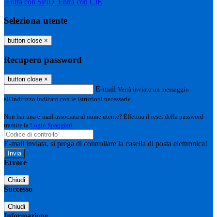
Entra con SPID
Entra con CIE
Seleziona utente
button close
×
Recupero password
button close
×
E-mail
Verrà inviato un messaggio
all'indirizzo indicato con le istruzioni necessarie.
Non hai una e-mail associata al nome utente? Effettua il reset della password
tramite la
Login Spaggiari
E-mail inviata, si prega di controllare la casella di posta elettronica!
Errore
Chiudi
Successo
Chiudi
Informazione