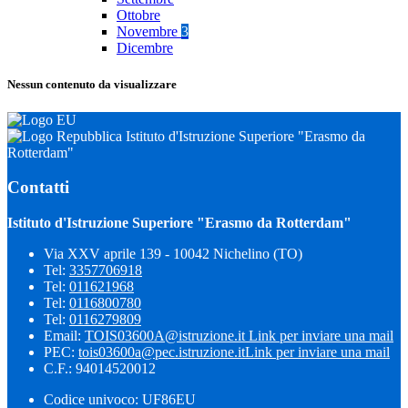
Ottobre
Novembre
3
Dicembre
Nessun contenuto da visualizzare
Istituto d'Istruzione Superiore "Erasmo da
Rotterdam"
Contatti
Istituto d'Istruzione Superiore "Erasmo da Rotterdam"
Via XXV aprile 139 - 10042 Nichelino (TO)
Tel:
3357706918
Tel:
011621968
Tel:
0116800780
Tel:
0116279809
Email:
TOIS03600A@istruzione.it
Link per inviare una mail
PEC:
tois03600a@pec.istruzione.it
Link per inviare una mail
C.F.: 94014520012
Codice univoco: UF86EU