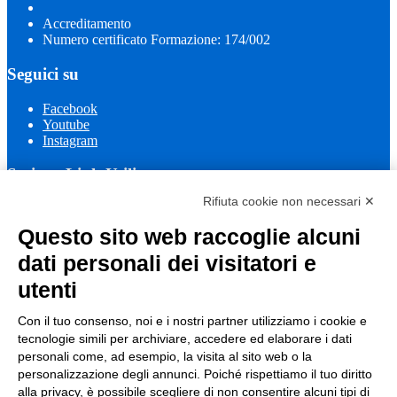
Accreditamento
Numero certificato Formazione: 174/002
Seguici su
Facebook
Youtube
Instagram
Sezione Link Utili
Rifiuta cookie non necessari ✕
Cookie policy
Note legali
Questo sito web raccoglie alcuni
Informativa Privacy
Ufficio Relazioni con il Pubblico
dati personali dei visitatori e
Dichiarazione di accessibilità
utenti
Obiettivi di accessibilità
Whistleblowing
Gestione consensi cookie
Con il tuo consenso, noi e i nostri partner utilizziamo i cookie e
Amministrazione trasparente
tecnologie simili per archiviare, accedere ed elaborare i dati
personali come, ad esempio, la visita al sito web o la
Pagina visualizzata
163148
volte
personalizzazione degli annunci. Poiché rispettiamo il tuo diritto
alla privacy, è possibile scegliere di non consentire alcuni tipi di