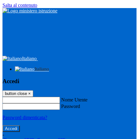
Salta al contenuto
Italiano
Italiano
Accedi
button close
×
Nome Utente
Password
Password dimenticata?
-