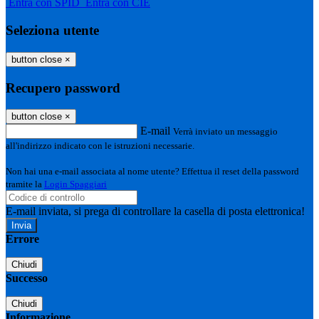
Entra con SPID
Entra con CIE
Seleziona utente
button close
×
Recupero password
button close
×
E-mail
Verrà inviato un messaggio
all'indirizzo indicato con le istruzioni necessarie.
Non hai una e-mail associata al nome utente? Effettua il reset della password
tramite la
Login Spaggiari
E-mail inviata, si prega di controllare la casella di posta elettronica!
Errore
Chiudi
Successo
Chiudi
Informazione